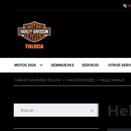
72
MOTOS 2026
SEMINUEVAS
SERVICIO
OTROS SERV
HARLEY-DAVIDSON TOLUCA
>
UNCATEGORIZED
>
HELLO WORLD!
Hel
Buscar: