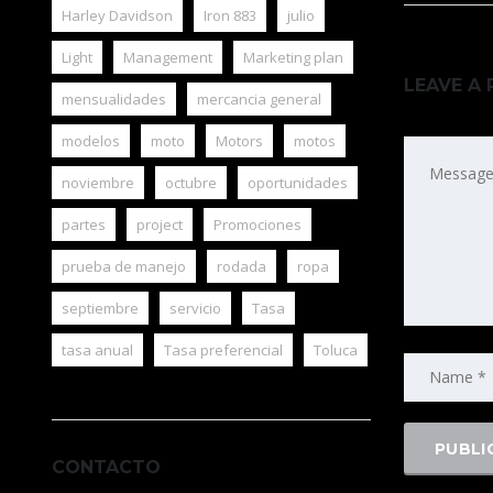
Harley Davidson
Iron 883
julio
Light
Management
Marketing plan
LEAVE A 
mensualidades
mercancia general
modelos
moto
Motors
motos
noviembre
octubre
oportunidades
partes
project
Promociones
prueba de manejo
rodada
ropa
septiembre
servicio
Tasa
tasa anual
Tasa preferencial
Toluca
CONTACTO