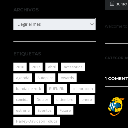
JUNIO 
ARCHIVOS
ARCHIVOS
Elegir el mes
Welcome to Wo
ETIQUETAS
CATEGORÍA:
2016
2017
abril
accesorios
agenda
Autopilot
Awards
1 COMENT
banda de rock
BUEN FIN
celebracion
comida
Dealer
diciembre
enero
estrena
Eventos
Future
Harley-Davidson Toluca