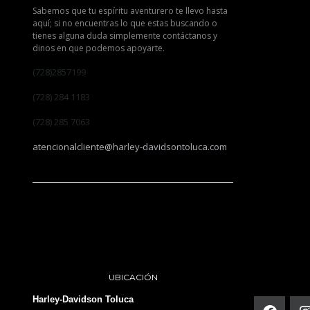
Sabemos que tu espíritu aventurero te llevo hasta
aquí; si no encuentras lo que estas buscando o
tienes alguna duda simplemente contáctanos y
dinos en que podemos apoyarte.
(728)2857199
(728) 284 1183
(728) 285 7063
atencionalcliente@harley-davidsontoluca.com
UBICACIÓN
Harley-Davidson Toluca