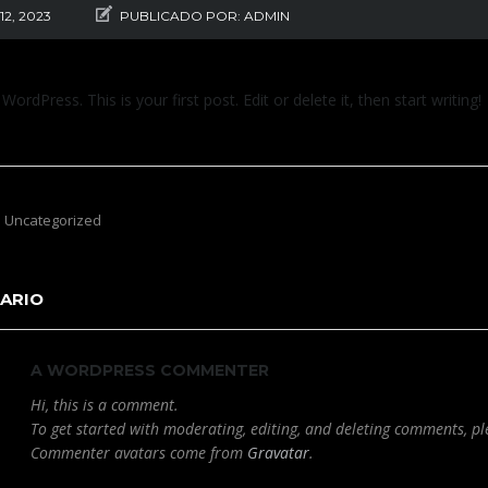
12, 2023
PUBLICADO POR:
ADMIN
rdPress. This is your first post. Edit or delete it, then start writing!
Uncategorized
ARIO
A WORDPRESS COMMENTER
Hi, this is a comment.
To get started with moderating, editing, and deleting comments, p
Commenter avatars come from
Gravatar
.