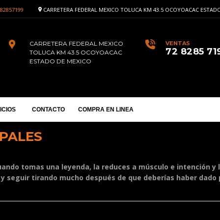
82857199
CARRETERA FEDERAL MEXICO TOLUCA KM 43.5 OCOYOACAC ESTADO
CARRETERA FEDERAL MEXICO
VENTAS
72 8285 71
TOLUCA KM 43.5 OCOYOACAC
ESTADO DE MEXICO
ICIOS
CONTACTO
COMPRA EN LINEA
IPALES
uando tomas una leyenda, la reduces a músculo e intención y la
 y seguir tirando mucho después de que deberías haber dado p