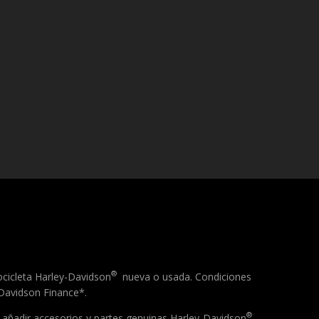
®
ocicleta Harley-Davidson
nueva o usada. Condiciones
-Davidson Finance*.
®
 añadir accesorios y partes genuinas Harley-Davidson
,