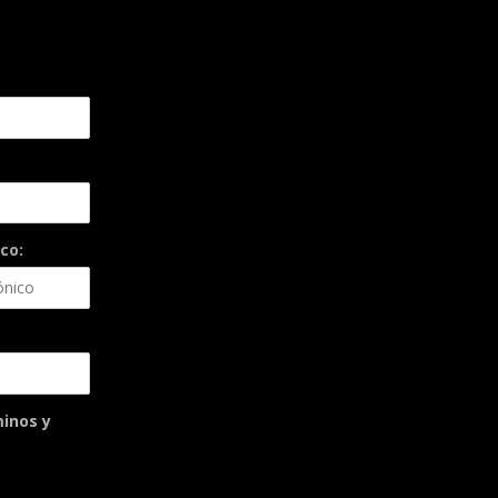
co:
minos y