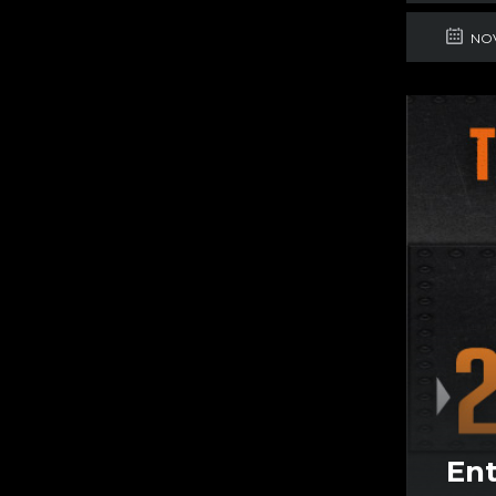
NOV
Ent