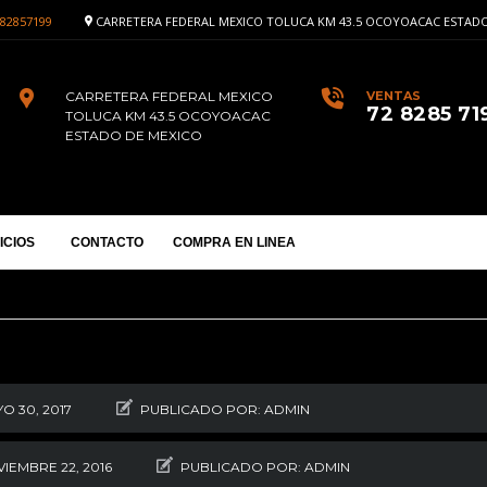
82857199
CARRETERA FEDERAL MEXICO TOLUCA KM 43.5 OCOYOACAC ESTADO
CARRETERA FEDERAL MEXICO
VENTAS
72 8285 71
TOLUCA KM 43.5 OCOYOACAC
ESTADO DE MEXICO
ICIOS
CONTACTO
COMPRA EN LINEA
 SALE en tienda virtual H-D® To
ada H-D® Toluca 2016
O 30, 2017
PUBLICADO POR:
ADMIN
sfruta el BUEN FIN todo Noviemb
IEMBRE 22, 2016
PUBLICADO POR:
ADMIN