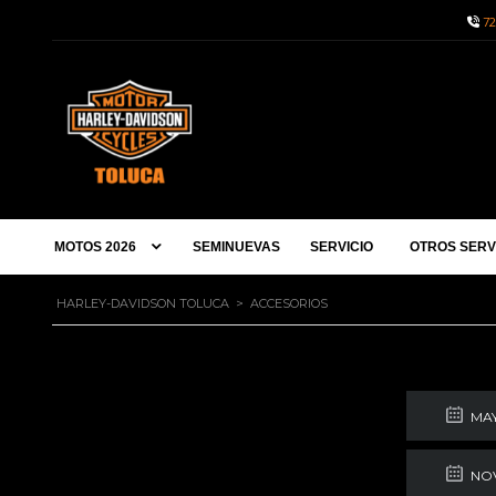
72
MOTOS 2026
SEMINUEVAS
SERVICIO
OTROS SERV
HARLEY-DAVIDSON TOLUCA
>
ACCESORIOS
HOT
Pos
MAY
¡Di
NOV