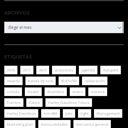
ARCHIVOS
ARCHIVOS
Elegir el mes
ETIQUETAS
2016
2017
abril
accesorios
agenda
Autopilot
Awards
banda de rock
BUEN FIN
celebracion
comida
Dealer
diciembre
enero
estrena
Eventos
Future
Harley-Davidson Toluca
Harley Davidson
Iron 883
julio
Light
Management
Marketing plan
mensualidades
mercancia general