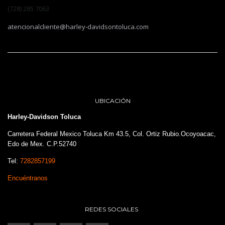
(728) 285 7063
atencionalcliente@harley-davidsontoluca.com
UBICACIÓN
Harley-Davidson Toluca
Carretera Federal Mexico Toluca Km 43.5, Col. Ortiz Rubio.Ocoyoacac,
Edo de Mex. C.P.52740
Tel:
7282857199
Encuéntranos
REDES SOCIALES