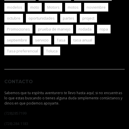
modelos
moto
Motors
motos
noviembre
octubre
oportunidades
partes
project
Promociones
prueba de manejo
rodada
ropa
septiembre
servicio
Tasa
tasa anual
Tasa preferencial
Toluca
CONTACTO
Sabemos que tu espíritu aventurero te llevo hasta aquí; si no encuentras
lo que estas buscando o tienes alguna duda simplemente contáctanos y
dinos en que podemos apoyarte.
(728)2857199
(728) 284 1183