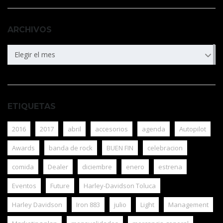
ARCHIVOS
ARCHIVOS
Elegir el mes
ETIQUETAS
2016
2017
abril
accesorios
agenda
Autopilot
Awards
banda de rock
BUEN FIN
celebracion
comida
Dealer
diciembre
enero
estrena
Eventos
Future
Harley-Davidson Toluca
Harley Davidson
Iron 883
julio
Light
Management