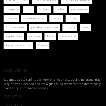
Marketing plan
mensualidades
mercancia general
modelos
moto
Motors
motos
noviembre
octubre
oportunidades
partes
project
Promociones
prueba de manejo
rodada
ropa
septiembre
servicio
Tasa
tasa anual
Tasa preferencial
Toluca
CONTACTO
Sabemos que tu espíritu aventurero te llevo hasta aquí; si no encuentras
lo que estas buscando o tienes alguna duda simplemente contáctanos y
dinos en que podemos apoyarte.
(728)2857199
(728) 284 1183