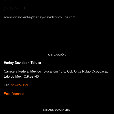
(728) 285 7063
atencionalcliente@harley-davidsontoluca.com
UBICACIÓN
Harley-Davidson Toluca
Carretera Federal Mexico Toluca Km 43.5, Col. Ortiz Rubio.Ocoyoacac,
Edo de Mex. C.P.52740
Tel:
7282857199
Encuéntranos
REDES SOCIALES