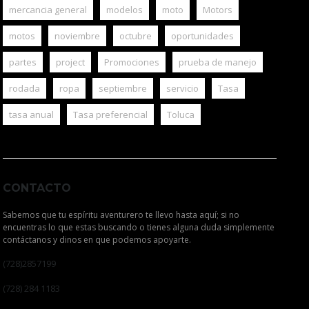
mercancia general
modelos
moto
Motors
motos
noviembre
octubre
oportunidades
partes
project
Promociones
prueba de manejo
rodada
ropa
septiembre
servicio
Tasa
tasa anual
Tasa preferencial
Toluca
CONTACTO
Sabemos que tu espíritu aventurero te llevo hasta aquí; si no
encuentras lo que estas buscando o tienes alguna duda simplemente
contáctanos y dinos en que podemos apoyarte.
(728)2857199
(728) 284 1183