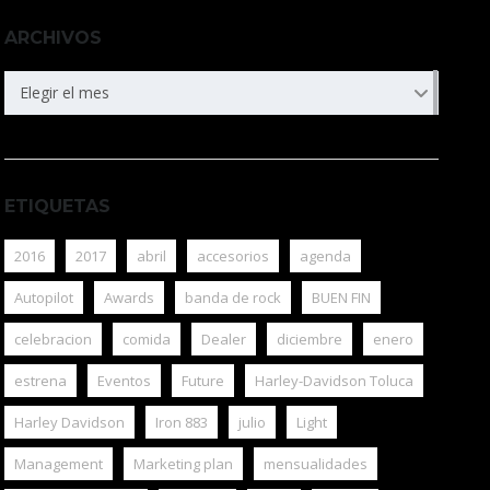
ARCHIVOS
ARCHIVOS
Elegir el mes
ETIQUETAS
2016
2017
abril
accesorios
agenda
Autopilot
Awards
banda de rock
BUEN FIN
celebracion
comida
Dealer
diciembre
enero
estrena
Eventos
Future
Harley-Davidson Toluca
Harley Davidson
Iron 883
julio
Light
Management
Marketing plan
mensualidades