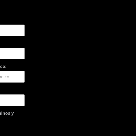
co:
minos y