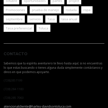
octubre
oportunidades
partes
project
Promociones
prueba de manejo
rodada
ropa
septiembre
servicio
Tasa
tasa anual
Tasa preferencial
Toluca
CONTACTO
Sabemos que tu espíritu aventurero te llevo hasta aquí; si no encuentras
lo que estas buscando o tienes alguna duda simplemente contáctanos y
dinos en que podemos apoyarte.
(728)2857199
(728) 284 1183
(728) 285 7063
atencionalcliente@harley-davidsontoluca.com