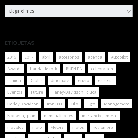
ARCHIVOS
Elegir el mes
ETIQUETAS
2016
2017
abril
accesorios
agenda
Autopilot
Awards
banda de rock
BUEN FIN
celebracion
comida
Dealer
diciembre
enero
estrena
Eventos
Future
Harley-Davidson Toluca
Harley Davidson
Iron 883
julio
Light
Management
Marketing plan
mensualidades
mercancia general
modelos
moto
Motors
motos
noviembre