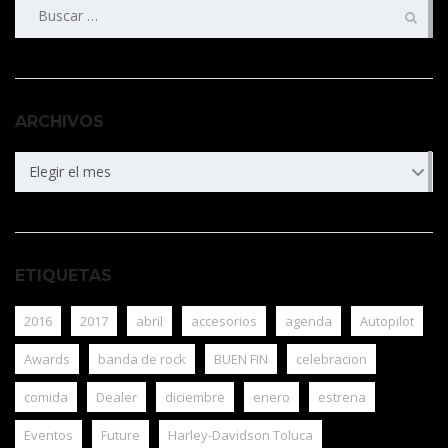
Buscar:
ARCHIVOS
ARCHIVOS
Elegir el mes
ETIQUETAS
2016
2017
abril
accesorios
agenda
Autopilot
Awards
banda de rock
BUEN FIN
celebracion
comida
Dealer
diciembre
enero
estrena
Eventos
Future
Harley-Davidson Toluca