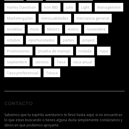
Harley Davidson
Iron 883
julio
Light
Management
Marketing plan
mensualidades
mercancia general
modelos
moto
Motors
motos
noviembre
octubre
oportunidades
partes
project
Promociones
prueba de manejo
rodada
ropa
septiembre
servicio
Tasa
tasa anual
Tasa preferencial
Toluca
CONTACTO
Sabemos que tu espíritu aventurero te llevo hasta aquí; si no encuentras
lo que estas buscando o tienes alguna duda simplemente contáctanos y
dinos en que podemos apoyarte.