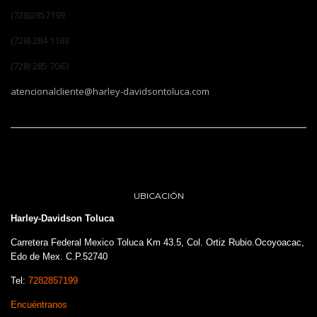
(728)2857199
(728) 284 1183
(728) 285 7063
atencionalcliente@harley-davidsontoluca.com
UBICACIÓN
Harley-Davidson Toluca
Carretera Federal Mexico Toluca Km 43.5, Col. Ortiz Rubio.Ocoyoacac,
Edo de Mex. C.P.52740
Tel:
7282857199
Encuéntranos