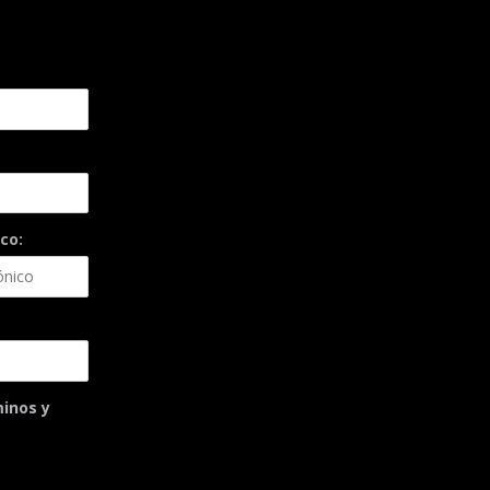
co:
minos y