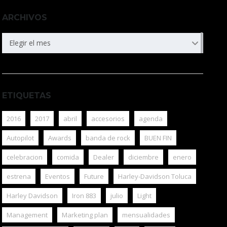
ARCHIVOS
ARCHIVOS
Elegir el mes
ETIQUETAS
2016
2017
abril
accesorios
agenda
Autopilot
Awards
banda de rock
BUEN FIN
celebracion
comida
Dealer
diciembre
enero
estrena
Eventos
Future
Harley-Davidson Toluca
Harley Davidson
Iron 883
julio
Light
Management
Marketing plan
mensualidades