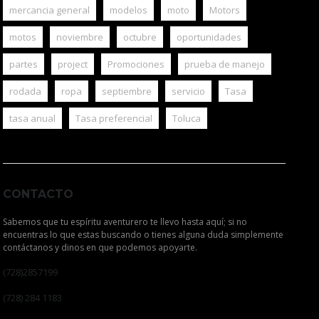
mercancia general
modelos
moto
Motors
motos
noviembre
octubre
oportunidades
partes
project
Promociones
prueba de manejo
rodada
ropa
septiembre
servicio
Tasa
tasa anual
Tasa preferencial
Toluca
CONTACTO
Sabemos que tu espíritu aventurero te llevo hasta aquí; si no
encuentras lo que estas buscando o tienes alguna duda simplemente
contáctanos y dinos en que podemos apoyarte.
(728)2857199
(728) 284 1183