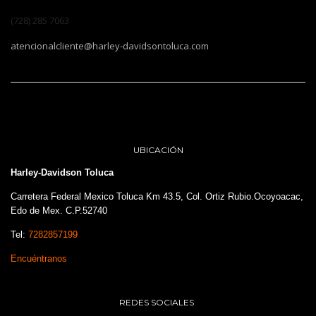
(728) 285 7063
atencionalcliente@harley-davidsontoluca.com
UBICACIÓN
Harley-Davidson Toluca
Carretera Federal Mexico Toluca Km 43.5, Col. Ortiz Rubio.Ocoyoacac,
Edo de Mex. C.P.52740
Tel:
7282857199
Encuéntranos
REDES SOCIALES