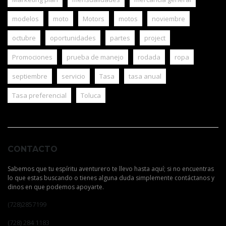
modelos
moto
Motors
motos
noviembre
octubre
oportunidades
partes
project
Promociones
prueba de manejo
rodada
ropa
septiembre
servicio
Tasa
tasa anual
Tasa preferencial
Toluca
CONTACTO
Sabemos que tu espíritu aventurero te llevo hasta aquí; si no encuentras
lo que estas buscando o tienes alguna duda simplemente contáctanos y
dinos en que podemos apoyarte.
(728)2857199
(728) 284 1183