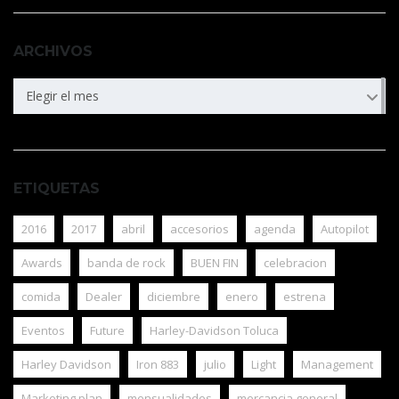
ARCHIVOS
ARCHIVOS
Elegir el mes
ETIQUETAS
2016
2017
abril
accesorios
agenda
Autopilot
Awards
banda de rock
BUEN FIN
celebracion
comida
Dealer
diciembre
enero
estrena
Eventos
Future
Harley-Davidson Toluca
Harley Davidson
Iron 883
julio
Light
Management
Marketing plan
mensualidades
mercancia general