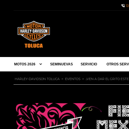
72
MOTOS 2026
SEMINUEVAS
SERVICIO
OTROS SERV
HARLEY-DAVIDSON TOLUCA
>
EVENTOS
>
¡VEN A DAR EL GRITO ESTE