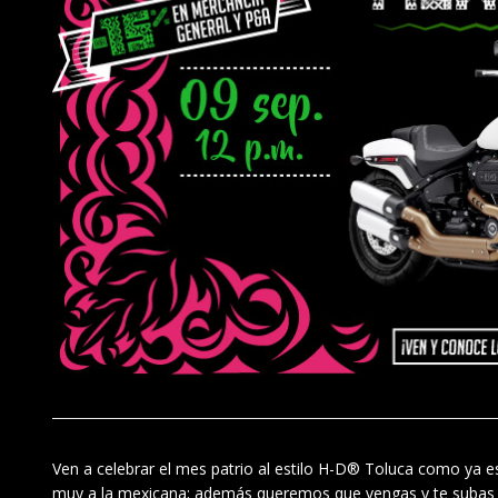
Ven a celebrar el mes patrio al estilo H-D® Toluca como ya e
muy a la mexicana; además queremos que vengas y te suba