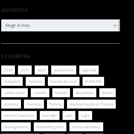
ARCHIVOS
ARCHIVOS
Elegir el mes
ETIQUETAS
2016
2017
abril
accesorios
agenda
Autopilot
Awards
banda de rock
BUEN FIN
celebracion
comida
Dealer
diciembre
enero
estrena
Eventos
Future
Harley-Davidson Toluca
Harley Davidson
Iron 883
julio
Light
Management
Marketing plan
mensualidades