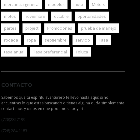
mercancia general
modelos
moto
Motors
motos
noviembre
octubre
oportunidades
partes
project
Promociones
prueba de manejo
rodada
ropa
septiembre
servicio
Tasa
tasa anual
Tasa preferencial
Toluca
CONTACTO
Sabemos que tu espíritu aventurero te llevo hasta aquí; si no
encuentras lo que estas buscando o tienes alguna duda simplemente
contáctanos y dinos en que podemos apoyarte.
(728)2857199
(728) 284 1183