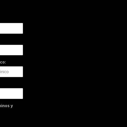
co:
minos y