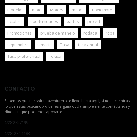
modelos
moto
Motors
motos
noviembre
octubre
oportunidades
partes
project
Promociones
prueba de manejo
rodada
ropa
septiembre
servicio
Tasa
tasa anual
Tasa preferencial
Toluca
CONTACTO
Sabemos que tu espíritu aventurero te llevo hasta aquí; si no encuentras
lo que estas buscando o tienes alguna duda simplemente contáctanos y
dinos en que podemos apoyarte.
(728)2857199
(728) 284 1183