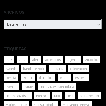
ARCHIVOS
ARCHIVOS
Elegir el mes
ETIQUETAS
2016
2017
abril
accesorios
agenda
Autopilot
Awards
banda de rock
BUEN FIN
celebracion
comida
Dealer
diciembre
enero
estrena
Eventos
Future
Harley-Davidson Toluca
Harley Davidson
Iron 883
julio
Light
Management
Marketing plan
mensualidades
mercancia general