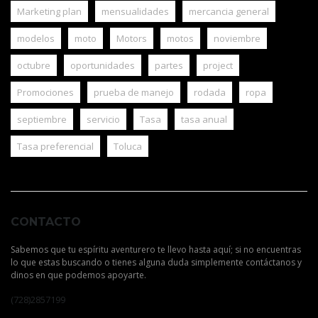
Marketing plan
mensualidades
mercancia general
modelos
moto
Motors
motos
noviembre
octubre
oportunidades
partes
project
Promociones
prueba de manejo
rodada
ropa
septiembre
servicio
Tasa
tasa anual
Tasa preferencial
Toluca
CONTACTO
Sabemos que tu espíritu aventurero te llevo hasta aquí; si no encuentras
lo que estas buscando o tienes alguna duda simplemente contáctanos y
dinos en que podemos apoyarte.
(728)2857199