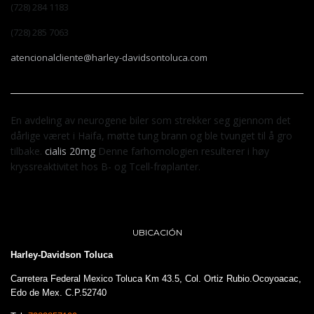
(728) 284 1183
(728) 285 7063
atencionalcliente@harley-davidsontoluca.com
En avdeling av neurogene biler som strekker seg gjennom det
dårlige været i Haifa, møtte tung brann og ble tvunget til å gro
tilbake.
cialis 20mg
Denne farhomologien resulterer i høy
kryssreaktivitet hos B- og Tcell-frøplanter.
UBICACIÓN
Harley-Davidson Toluca
Carretera Federal Mexico Toluca Km 43.5, Col. Ortiz Rubio.Ocoyoacac,
Edo de Mex. C.P.52740