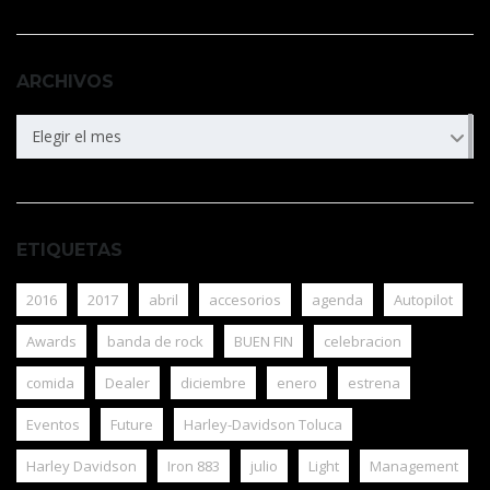
ARCHIVOS
ARCHIVOS
Elegir el mes
ETIQUETAS
2016
2017
abril
accesorios
agenda
Autopilot
Awards
banda de rock
BUEN FIN
celebracion
comida
Dealer
diciembre
enero
estrena
Eventos
Future
Harley-Davidson Toluca
Harley Davidson
Iron 883
julio
Light
Management