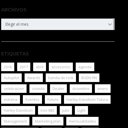
ARCHIVOS
ARCHIVOS
Elegir el mes
ETIQUETAS
2016
2017
abril
accesorios
agenda
Autopilot
Awards
banda de rock
BUEN FIN
celebracion
comida
Dealer
diciembre
enero
estrena
Eventos
Future
Harley-Davidson Toluca
Harley Davidson
Iron 883
julio
Light
Management
Marketing plan
mensualidades