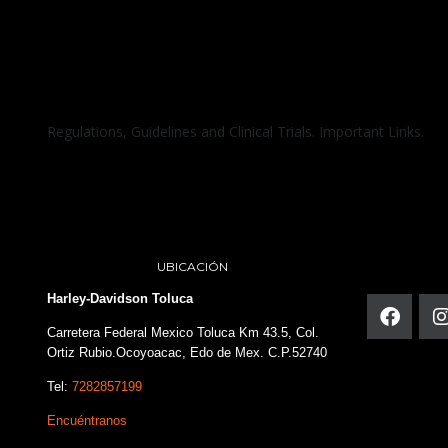
Regulations, Guidelines and Clinical Trials. Important Links.
UBICACIÓN
Harley-Davidson Toluca
Carretera Federal Mexico Toluca Km 43.5, Col.
Ortiz Rubio.Ocoyoacac, Edo de Mex. C.P.52740
Tel:
7282857199
Encuéntranos