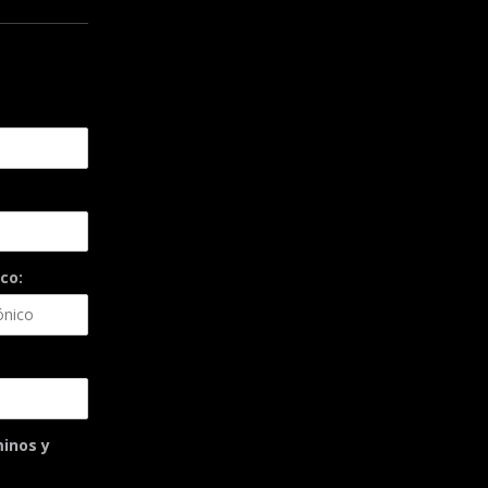
co:
minos y