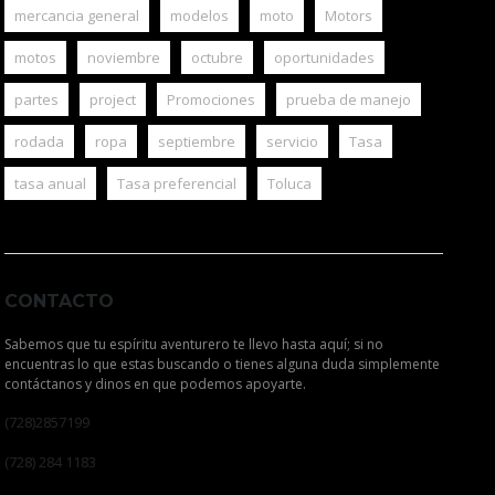
mercancia general
modelos
moto
Motors
motos
noviembre
octubre
oportunidades
partes
project
Promociones
prueba de manejo
rodada
ropa
septiembre
servicio
Tasa
tasa anual
Tasa preferencial
Toluca
CONTACTO
Sabemos que tu espíritu aventurero te llevo hasta aquí; si no
encuentras lo que estas buscando o tienes alguna duda simplemente
contáctanos y dinos en que podemos apoyarte.
(728)2857199
(728) 284 1183