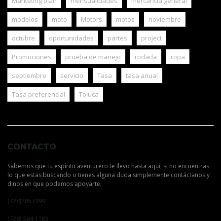
Marketing plan
mensualidades
mercancia general
modelos
moto
Motors
motos
noviembre
octubre
oportunidades
partes
project
Promociones
prueba de manejo
rodada
ropa
septiembre
servicio
Tasa
tasa anual
Tasa preferencial
Toluca
CONTACTO
Sabemos que tu espíritu aventurero te llevo hasta aquí; si no encuentras
lo que estas buscando o tienes alguna duda simplemente contáctanos y
dinos en que podemos apoyarte.
(728)2857199
(728) 284 1183