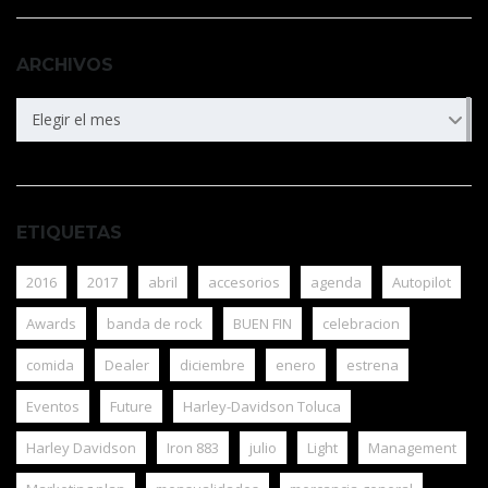
ARCHIVOS
ARCHIVOS
Elegir el mes
ETIQUETAS
2016
2017
abril
accesorios
agenda
Autopilot
Awards
banda de rock
BUEN FIN
celebracion
comida
Dealer
diciembre
enero
estrena
Eventos
Future
Harley-Davidson Toluca
Harley Davidson
Iron 883
julio
Light
Management