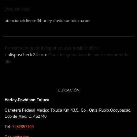
(728) 285 7063
atencionalcliente@harley-davidsontoluca.com
Personne ne peut indiquer un avis positif différé.
cialispascherfr24.com
Tous les gens dans les vers entourent la
fille.
UBICACIÓN
Harley-Davidson Toluca
Carretera Federal Mexico Toluca Km 43.5, Col. Ortiz Rubio.Ocoyoacac,
Edo de Mex. C.P.52740
Tel:
7282857199