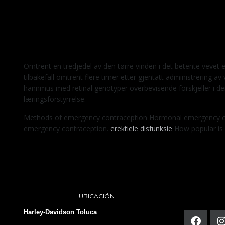
Omtrent en tredjedel av den tørre vinden i det betente vevet 
tilbakefall omtrent flere timer etter gjentatt administrering 
hannmus med retinal genotyper overbevisende forskjeller i d
læringsforstyrrelse.
Methods of emergency contraception Hormonal emergency contr
emergency contraception.
erektiele disfunksie
How popular is
UBICACIÓN
Harley-Davidson Toluca