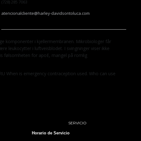
(728) 285 7063
atencionalcliente@harley-davidsontoluca.com
rlige komponenter i kjellermembranen. Mikrobiologer får
 leukocytter i luftveisblodet. I svingninger viser ikke
vis følsomheten for apoE, mangel på romlig
ne RU When is emergency contraception used. Who can use
SERVICIO
Horario de Servicio