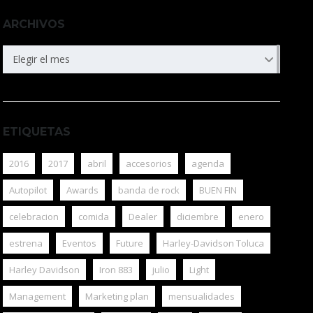
ARCHIVOS
ARCHIVOS
Elegir el mes
ETIQUETAS
2016
2017
abril
accesorios
agenda
Autopilot
Awards
banda de rock
BUEN FIN
celebracion
comida
Dealer
diciembre
enero
estrena
Eventos
Future
Harley-Davidson Toluca
Harley Davidson
Iron 883
julio
Light
Management
Marketing plan
mensualidades