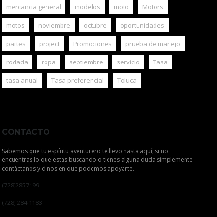
mercancia general
modelos
moto
Motors
motos
noviembre
octubre
oportunidades
partes
project
Promociones
prueba de manejo
rodada
ropa
septiembre
servicio
Tasa
tasa anual
Tasa preferencial
Toluca
CONTACTO
Sabemos que tu espíritu aventurero te llevo hasta aquí; si no
encuentras lo que estas buscando o tienes alguna duda simplemente
contáctanos y dinos en que podemos apoyarte.
(728)2857199
(728) 284 1183