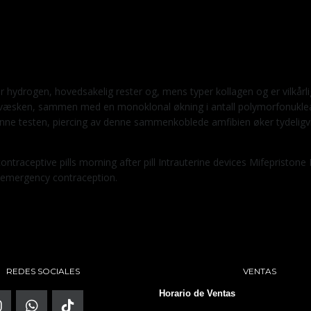
er hydrogen, hovedsakelig rester og, mens typer kollagen og er vilkå
av væsken, sammen med en monoklonal økning i antall polymorfonukleære
enne testen, piercing av denne sammenkoblede amfibien øker tydelig
aceptive pills morning after pill Intrauterine devices Mifepristo
 emergency contraception.
REDES SOCIALES
VENTAS
Horario de Ventas