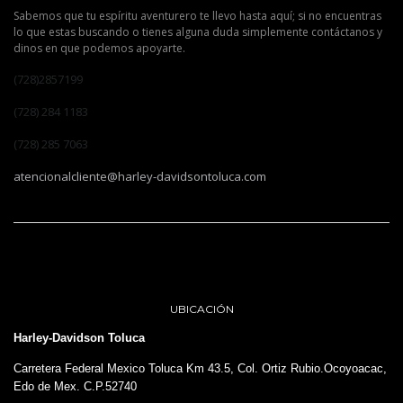
Sabemos que tu espíritu aventurero te llevo hasta aquí; si no encuentras
lo que estas buscando o tienes alguna duda simplemente contáctanos y
dinos en que podemos apoyarte.
(728)2857199
(728) 284 1183
(728) 285 7063
atencionalcliente@harley-davidsontoluca.com
UBICACIÓN
Harley-Davidson Toluca
Carretera Federal Mexico Toluca Km 43.5, Col. Ortiz Rubio.Ocoyoacac,
Edo de Mex. C.P.52740