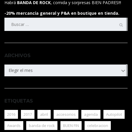
Habrá
BANDA DE ROCK
, comida y sorpresas BIEN PADRES!!!
-20% mercancía general y P&A en boutique en tienda.
Buscar:
ARCHIVOS
ARCHIVOS
Elegir el mes
ETIQUETAS
2016
2017
abril
accesorios
agenda
Autopilot
Awards
banda de rock
BUEN FIN
celebracion