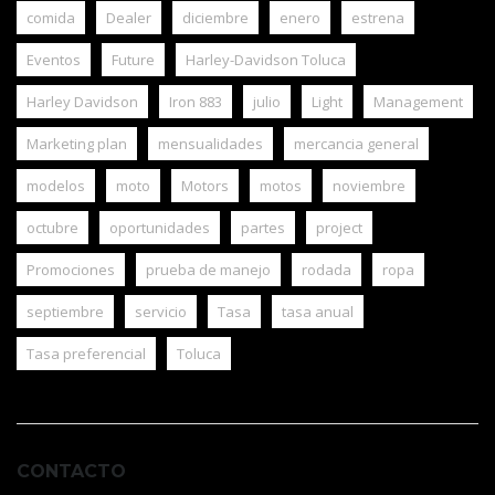
comida
Dealer
diciembre
enero
estrena
Eventos
Future
Harley-Davidson Toluca
Harley Davidson
Iron 883
julio
Light
Management
Marketing plan
mensualidades
mercancia general
modelos
moto
Motors
motos
noviembre
octubre
oportunidades
partes
project
Promociones
prueba de manejo
rodada
ropa
septiembre
servicio
Tasa
tasa anual
Tasa preferencial
Toluca
CONTACTO