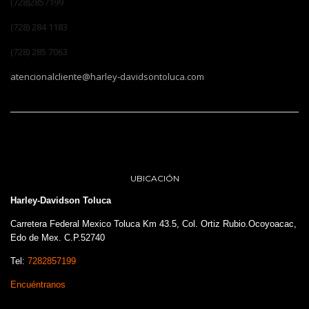
(728)2857199
(728) 284 1183
(728) 285 7063
atencionalcliente@harley-davidsontoluca.com
UBICACIÓN
Harley-Davidson Toluca
Carretera Federal Mexico Toluca Km 43.5, Col. Ortiz Rubio.Ocoyoacac,
Edo de Mex. C.P.52740
Tel:
7282857199
Encuéntranos