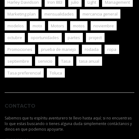
Harley Davidson
Iron 883
julio
Light
Management
Marketing plan
mensualidades
mercancia general
modelos
moto
Motors
motos
noviembre
octubre
oportunidades
partes
project
Promociones
prueba de manejo
rodada
ropa
septiembre
servicio
Tasa
tasa anual
Tasa preferencial
Toluca
CONTACTO
Sabemos que tu espíritu aventurero te llevo hasta aquí; si no encuentras
lo que estas buscando o tienes alguna duda simplemente contáctanos y
dinos en que podemos apoyarte.