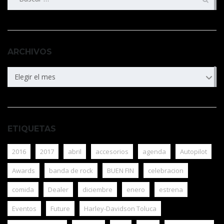
ARCHIVOS
ARCHIVOS
Elegir el mes
ETIQUETAS
2016
2017
abril
accesorios
agenda
Autopilot
Awards
banda de rock
BUEN FIN
celebracion
comida
Dealer
diciembre
enero
estrena
Eventos
Future
Harley-Davidson Toluca