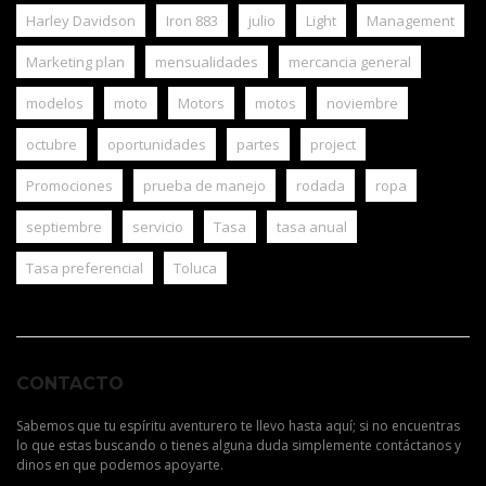
Harley Davidson
Iron 883
julio
Light
Management
Marketing plan
mensualidades
mercancia general
modelos
moto
Motors
motos
noviembre
octubre
oportunidades
partes
project
Promociones
prueba de manejo
rodada
ropa
septiembre
servicio
Tasa
tasa anual
Tasa preferencial
Toluca
CONTACTO
Sabemos que tu espíritu aventurero te llevo hasta aquí; si no encuentras
lo que estas buscando o tienes alguna duda simplemente contáctanos y
dinos en que podemos apoyarte.