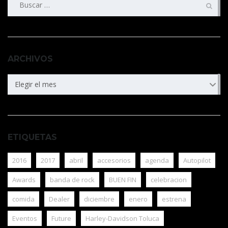
ARCHIVOS
ARCHIVOS
Elegir el mes
ETIQUETAS
2016
2017
abril
accesorios
agenda
Autopilot
Awards
banda de rock
BUEN FIN
celebracion
comida
Dealer
diciembre
enero
estrena
Eventos
Future
Harley-Davidson Toluca