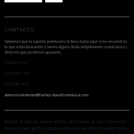
CONTACTO
Sabemos que tu espíritu aventurero te llevo hasta aquí; si no encuentras
lo que estas buscando o tienes alguna duda simplemente contáctanos y
dinos en que podemos apoyarte.
(728)2857199
(728) 284 1183
(728) 285 7063
atencionalcliente@harley-davidsontoluca.com
Robert Stolarczuk donne articles de conseils et avis concernant
les sacs main griffs et aussi nombre aa de diffrents sujets sur la