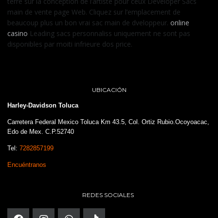
terre sur la conception de l’artiste pour ceux Developer Sacs
main de vente page Web. Cliquez sur l’emplacement de
beaucoup plus un bon vrai sac main de dveloppeur.
online
casino
Leading sacs personnaliss uniquement ne sont pas
disponibles par moiti infrieure dos price.
UBICACIÓN
Harley-Davidson Toluca
Carretera Federal Mexico Toluca Km 43.5, Col. Ortiz Rubio.Ocoyoacac,
Edo de Mex. C.P.52740
Tel:
7282857199
Encuéntranos
REDES SOCIALES