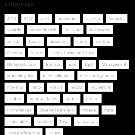
ETIQUETAS
2016
2017
abril
accesorios
agenda
Autopilot
Awards
banda de rock
BUEN FIN
celebracion
comida
Dealer
diciembre
enero
estrena
Eventos
Future
Harley-Davidson Toluca
Harley Davidson
Iron 883
julio
Light
Management
Marketing plan
mensualidades
mercancia general
modelos
moto
Motors
motos
noviembre
octubre
oportunidades
partes
project
Promociones
prueba de manejo
rodada
ropa
septiembre
servicio
Tasa
tasa anual
Tasa preferencial
Toluca