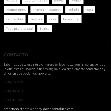
octubre
oportunidades
partes
project
Promociones
prueba de manejo
rodada
ropa
septiembre
servicio
Tasa
tasa anual
Tasa preferencial
Toluca
CONTACTO
Sabemos que tu espíritu aventurero te llevo hasta aquí; si no encuentras
lo que estas buscando o tienes alguna duda simplemente contáctanos y
dinos en que podemos apoyarte.
(728)2857199
(728) 284 1183
(728) 285 7063
atencionalcliente@harley-davidsontoluca.com