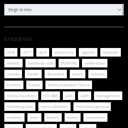
ARCHIVOS
Elegir el mes
ETIQUETAS
2016
2017
abril
accesorios
agenda
Autopilot
Awards
banda de rock
BUEN FIN
celebracion
comida
Dealer
diciembre
enero
estrena
Eventos
Future
Harley-Davidson Toluca
Harley Davidson
Iron 883
julio
Light
Management
Marketing plan
mensualidades
mercancia general
modelos
moto
Motors
motos
noviembre