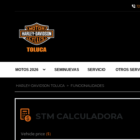
72
MOTOS 2026
SEMINUEVAS
SERVICIO
OTROS SERV
HARLEY-DAVIDSON TOLUCA
>
FUNCIONALIDADES
STM CALCULADORA
Vehicle price
($)