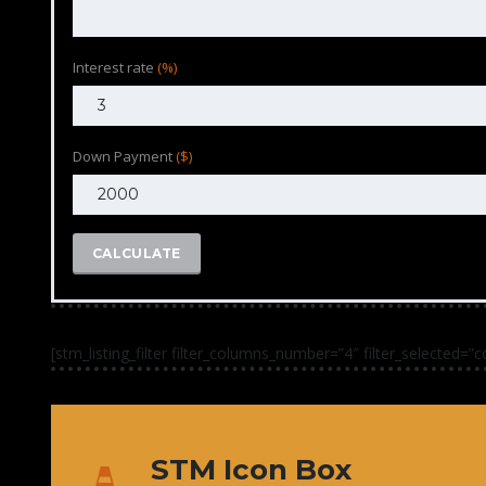
Interest rate
(%)
Down Payment
($)
CALCULATE
[stm_listing_filter filter_columns_number=”4″ filter_selected=”
STM Icon Box