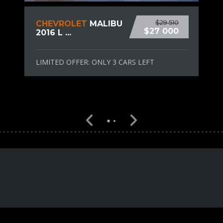
$29 510
CHEVROLET
MALIBU
$27 000
2016 L ...
LIMITED OFFER: ONLY 3 CARS LEFT