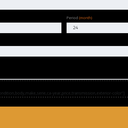
Period
(month)
condition,body,make,serie,ca-year,price,transmission,exterior-color”]