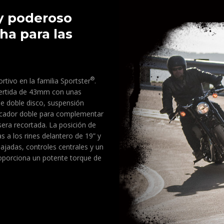
 y poderoso
a para las
®
ivo en la familia Sportster
.
nvertida de 43mm con unas
de doble disco, suspensión
icador doble para complementar
sera recortada. La posición de
 a los rines delantero de 19” y
bajadas, controles centrales y un
oporciona un potente torque de