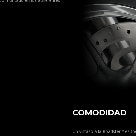
Todo montado en los adherentes
COMODIDAD
Un vistazo a la Roadster™ es to