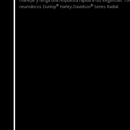
manejar y tenga una respuesta rápida a tus exigencias. 
®
®
neumáticos Dunlop
Harley-Davidson
Series Radial.