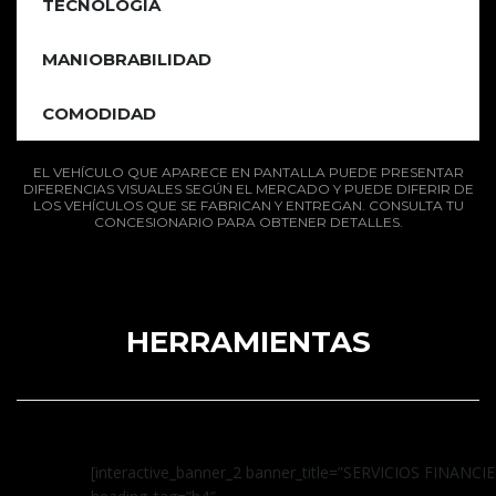
TECNOLOGÍA
MANIOBRABILIDAD
COMODIDAD
EL VEHÍCULO QUE APARECE EN PANTALLA PUEDE PRESENTAR
DIFERENCIAS VISUALES SEGÚN EL MERCADO Y PUEDE DIFERIR DE
LOS VEHÍCULOS QUE SE FABRICAN Y ENTREGAN. CONSULTA TU
CONCESIONARIO PARA OBTENER DETALLES.
HERRAMIENTAS
[interactive_banner_2 banner_title=”SERVICIOS FINANCI