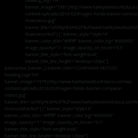
heading_tag=”h4″
banner_image=”1981|http://www.harleydavidsontoluca
content/uploads/2016/02/imagen-fondo-banner-servicio
financieros.jpg”
banner_link=”url:http%3A%2F%2Fwww.harleydavidsontol
financieros%2F||” banner_style=”style14″
banner_color_title=”#ffffff” banner_color_bg=”#000000″
image_opacity=”1″ image_opacity_on_hover=”0.5″
banner_title_style=”font-weight:bold;”
banner_title_line_height=”desktop:120px;”]
[interactive_banner_2 banner_title=”COMPARAR MOTOS”
heading_tag=”h4″
banner_image=”1979|http://www.harleydavidsontoluca.com/wp-
content/uploads/2016/02/imagen-fondo-banner-comparar-
motos.jpg”
banner_link=”url:http%3A%2F%2Fwww.harleydavidsontoluca.com
motocicletas%2F||” banner_style=”style14″
banner_color_title=”#ffffff” banner_color_bg=”#000000″
image_opacity=”1″ image_opacity_on_hover=”0.5″
banner_title_style=”font-weight:bold;”
banner_title_line_height=”desktop:120px;”]