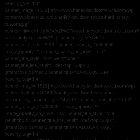
heading_tag=”h4″
banner_image=”1530|http://www.harleydavidsontoluca.com/wp-
content/uploads/2016/02/harley-davidson-toluca-hard-handy-
custom.jpg”
banner_link=”url:http%3A%2F%2Fwww.harleydavidsontoluca.com%
hard-candy-custom%2F||” banner_style=”style14″
banner_color_title=”#ffffff” banner_color_bg=”#000000″
image_opacity=”1″ image_opacity_on_hover=”0.5″
banner_title_style=”font-weight:bold;”
banner_title_line_height=”desktop:120px;”]
[interactive_banner_2 banner_title=”DARK CUSTOM”
heading_tag=”h4″
banner_image=”1528|http://www.harleydavidsontoluca.com/wp-
content/uploads/2016/02/harley-davidson-toluca-dark-
custom4.jpg” banner_style=”style14″ banner_color_title=”#ffffff”
banner_color_bg=”#000000″ image_opacity=”1″
image_opacity_on_hover=”0.5″ banner_title_style=”font-
weight:bold;” banner_title_line_height=”desktop:120px;”]
[interactive_banner_2 banner_title=”CALCULAR PAGO”
heading_tag=”h4″