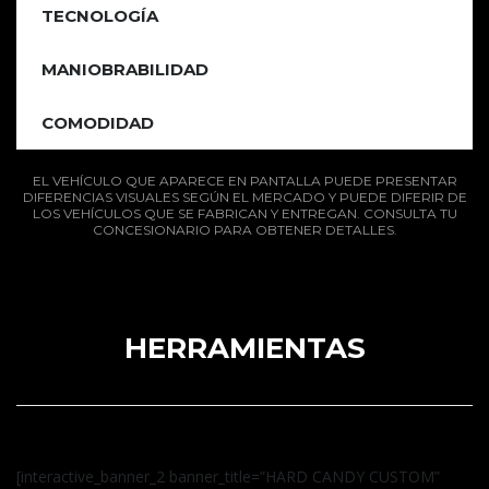
TECNOLOGÍA
MANIOBRABILIDAD
COMODIDAD
EL VEHÍCULO QUE APARECE EN PANTALLA PUEDE PRESENTAR
DIFERENCIAS VISUALES SEGÚN EL MERCADO Y PUEDE DIFERIR DE
LOS VEHÍCULOS QUE SE FABRICAN Y ENTREGAN. CONSULTA TU
CONCESIONARIO PARA OBTENER DETALLES.
HERRAMIENTAS
[interactive_banner_2 banner_title=”HARD CANDY CUSTOM”