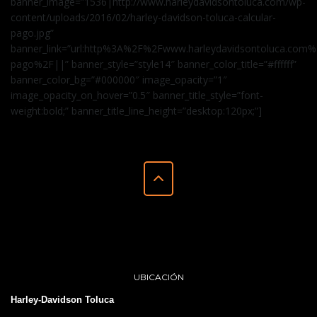
banner_image=”1536|http://www.harleydavidsontoluca.com/wp-
content/uploads/2016/02/harley-davidson-toluca-calcular-
pago.jpg”
banner_link=”url:http%3A%2F%2Fwww.harleydavidsontoluca.com%2
pago%2F||” banner_style=”style14″ banner_color_title=”#ffffff”
banner_color_bg=”#000000″ image_opacity=”1″
image_opacity_on_hover=”0.5″ banner_title_style=”font-
weight:bold;” banner_title_line_height=”desktop:120px;”]
UBICACIÓN
Harley-Davidson Toluca