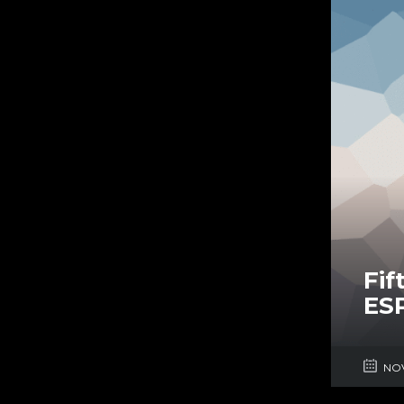
Fif
ES
NOV