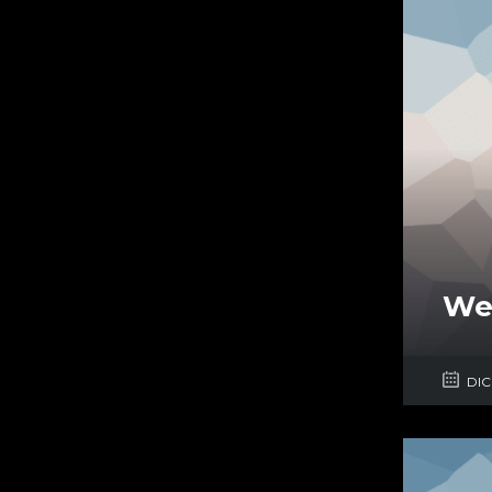
We 
DIC