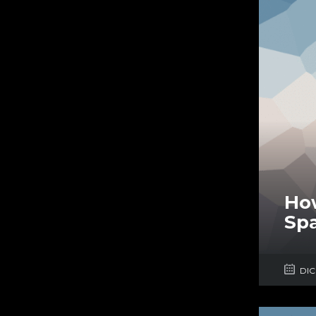
How
Sp
DIC