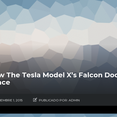
 The Tesla Model X’s Falcon Doo
ace
IEMBRE 1, 2015
PUBLICADO POR:
ADMIN