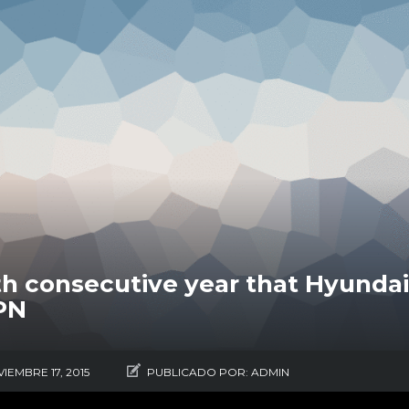
th consecutive year that Hyundai
PN
IEMBRE 17, 2015
PUBLICADO POR:
ADMIN