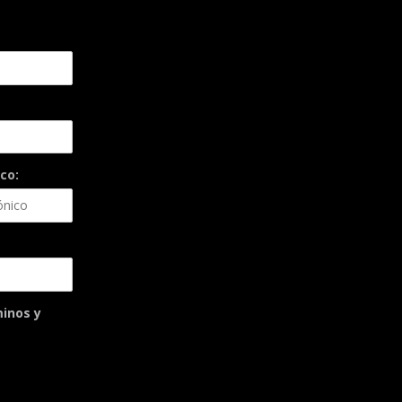
co:
minos y