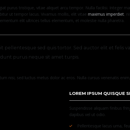
iat purus tristique, vitae aliquet arcu tempor. Nulla facilisi. Integer
bitur ut tempor lacus. Vivamus mollis, elit vitae
maximus imperdiet
, n
lementum elit ultrices tellus elementum, et molestie nulla pharetra.
t pellentesque sed quis tortor. Sed auctor elit et felis var
ncidunt purus neque sit amet turpis.
tum nisi, sed luctus metus dolor ac eros. Nulla cursus venenatis enim, 
LOREM IPSUM QUISQUE S
Suspendisse aliquam finibus fring
dapibus vel ut odio.
Pellentesque lacus urna, fe