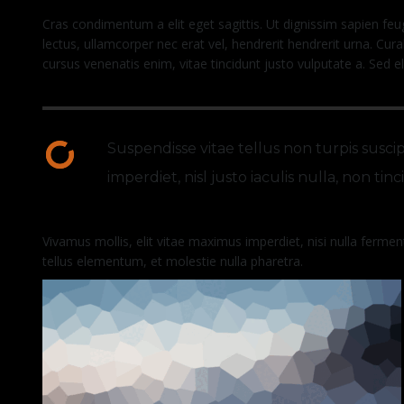
Cras condimentum a elit eget sagittis. Ut dignissim sapien feug
lectus, ullamcorper nec erat vel, hendrerit hendrerit urna. Cura
cursus venenatis enim, vitae tincidunt justo vulputate a. Sed e
Suspendisse vitae tellus non turpis suscipi
imperdiet, nisl justo iaculis nulla, non ti
Vivamus mollis, elit vitae maximus imperdiet, nisi nulla fermen
tellus elementum, et molestie nulla pharetra.