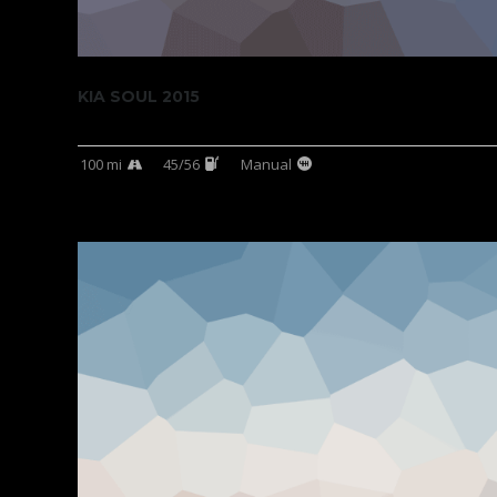
KIA SOUL 2015
100 mi
45/56
Manual