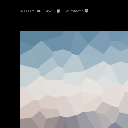
48000 mi
45/56
Automatic