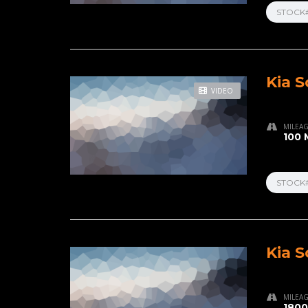
STOCK
Kia S
VIDEO
MILEA
100 
STOCK
Kia S
MILEA
1800