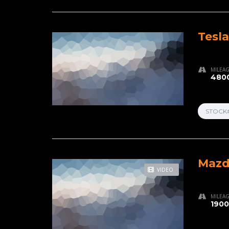
Tesla
MILEA
4800
STOCK
Mazd
VIDEO
MILEA
1900