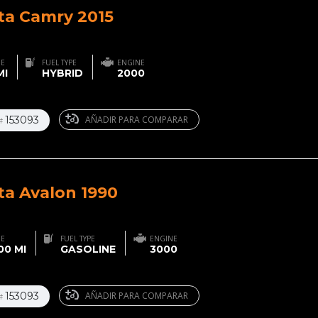
ta Camry 2015
GE
FUEL TYPE
ENGINE
MI
HYBRID
2000
153093
AÑADIR PARA COMPARAR
#
ta Avalon 1990
GE
FUEL TYPE
ENGINE
00 MI
GASOLINE
3000
153093
AÑADIR PARA COMPARAR
#