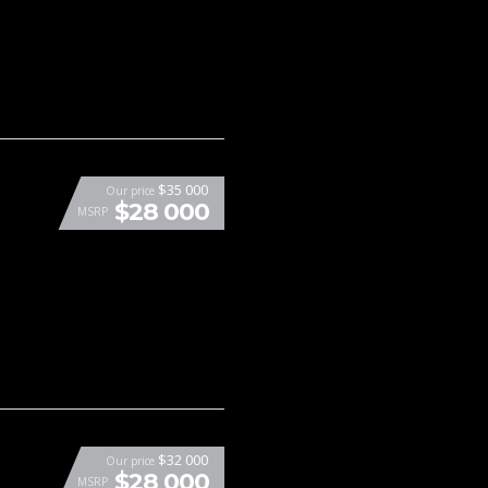
$35 000
Our price
$28 000
MSRP
$32 000
Our price
$28 000
MSRP