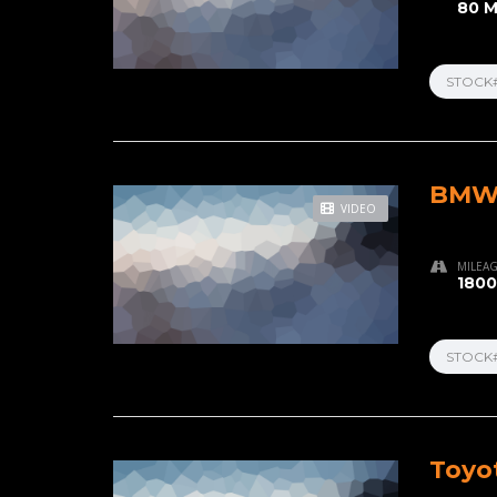
80 M
STOCK
BMW 
VIDEO
MILEA
1800
STOCK
Toyo