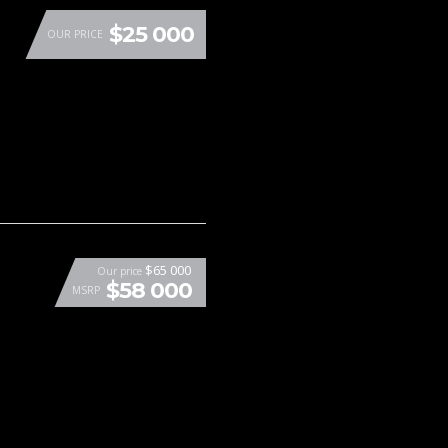
$25 000
OUR PRICE
$65 000
Our price
$58 000
MSRP