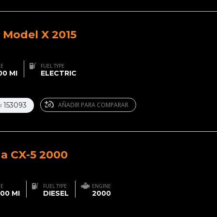
 Model X 2015
GE
FUEL TYPE
0 MI
ELECTRIC
153093
AÑADIR PARA COMPARAR
#
a CX-5 2000
GE
FUEL TYPE
ENGINE
00 MI
DIESEL
2000