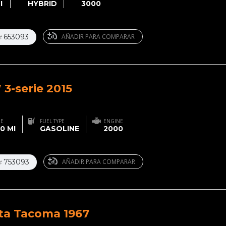
I
HYBRID
3000
653093
AÑADIR PARA COMPARAR
#
3-serie 2015
GE
FUEL TYPE
ENGINE
0 MI
GASOLINE
2000
753093
AÑADIR PARA COMPARAR
#
ta Tacoma 1967