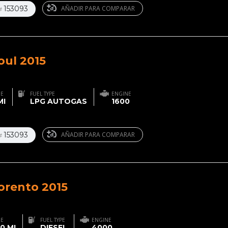
153093
AÑADIR PARA COMPARAR
#
oul 2015
GE
FUEL TYPE
ENGINE
MI
LPG AUTOGAS
1600
153093
AÑADIR PARA COMPARAR
#
orento 2015
GE
FUEL TYPE
ENGINE
0 MI
DIESEL
4000