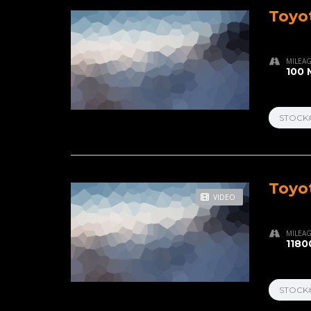
Toyo
MILEA
100 
STOCK
Toyo
VIDEO
MILEA
1180
STOCK