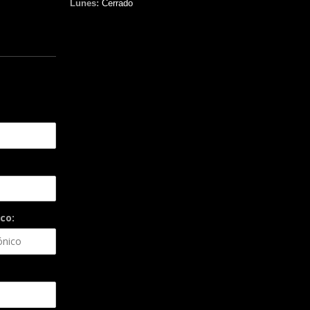
Lunes:
Cerrado
co: