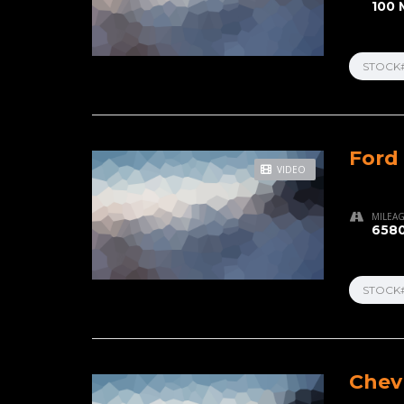
100 
STOCK
Ford
VIDEO
MILEA
6580
STOCK
Chev