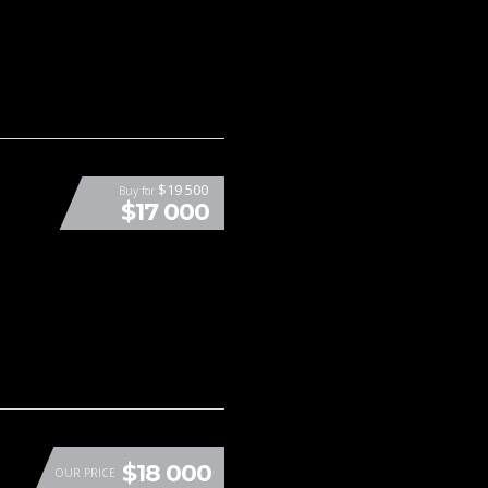
$19 500
Buy for
$17 000
$18 000
OUR PRICE