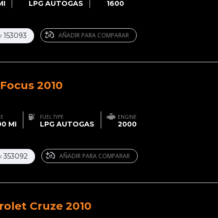
MI
LPG AUTOGAS
1600
153093
AÑADIR PARA COMPARAR
#
 Focus 2010
GE
FUEL TYPE
ENGINE
0 MI
LPG AUTOGAS
2000
353092
AÑADIR PARA COMPARAR
#
rolet Cruze 2010