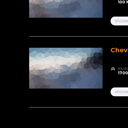
100 
STOCK
Chev
MILEA
1700
STOCK