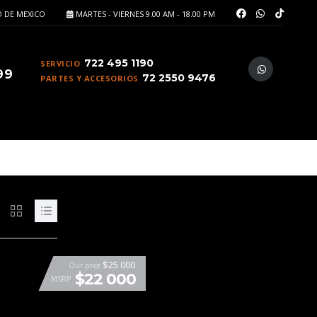
 DE MEXICO
MARTES - VIERNES 9.00 AM - 18.00 PM
722 495 1190
SERVICIO
99
72 2550 9476
PARTES Y ACCESORIOS
$25 000
Our price
$22 000
MSRP