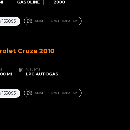
MI
GASOLINE
2000
153093
AÑADIR PARA COMPARAR
#
rolet Cruze 2010
GE
FUEL TYPE
00 MI
LPG AUTOGAS
153093
AÑADIR PARA COMPARAR
#