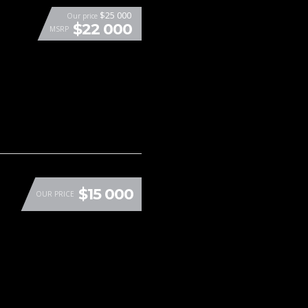
$25 000
Our price
$22 000
MSRP
$15 000
OUR PRICE