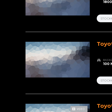
1800
STOCK
Toyo
MILEA
100 
STOCK
Toyo
VIDEO