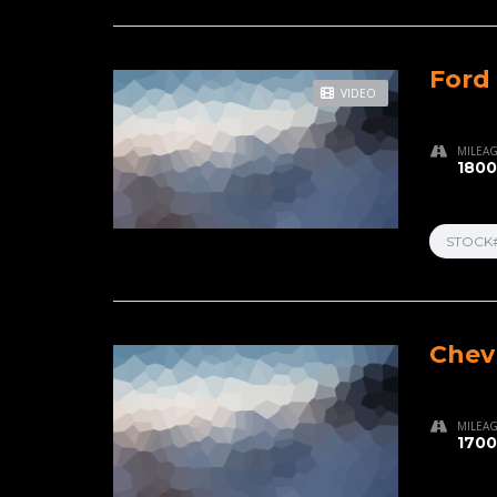
Ford
VIDEO
MILEA
1800
STOCK
Chev
MILEA
1700