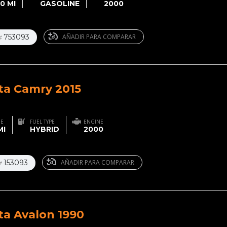
0 MI
GASOLINE
2000
753093
AÑADIR PARA COMPARAR
#
ta Camry 2015
GE
FUEL TYPE
ENGINE
MI
HYBRID
2000
153093
AÑADIR PARA COMPARAR
#
ta Avalon 1990