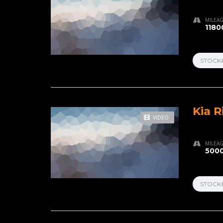
MILEA
1180
STOCK
Kia R
VIDEO
MILEA
5000
STOCK