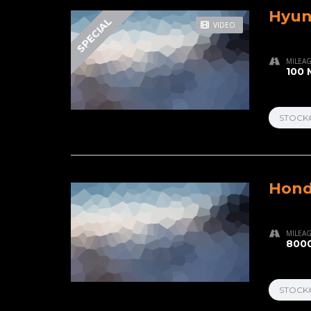
Hyun
SPECIAL
VIDEO
MILEA
100 
STOCK
Hond
MILEA
8000
STOCK