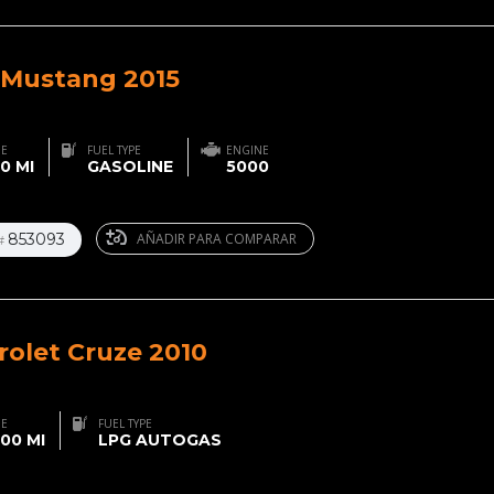
 Mustang 2015
GE
FUEL TYPE
ENGINE
0 MI
GASOLINE
5000
853093
AÑADIR PARA COMPARAR
#
rolet Cruze 2010
GE
FUEL TYPE
00 MI
LPG AUTOGAS