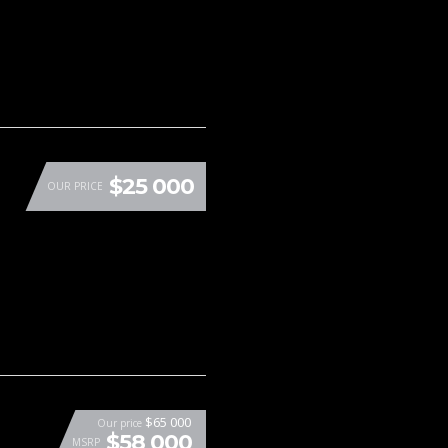
$25 000
OUR PRICE
$65 000
Our price
$58 000
MSRP