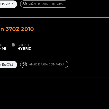
153093
AÑADIR PARA COMPARAR
#
an 370Z 2010
GE
FUEL TYPE
 MI
HYBRID
153093
AÑADIR PARA COMPARAR
#