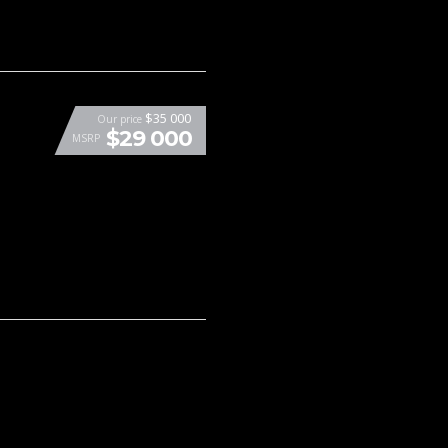
$35 000
Our price
$29 000
MSRP