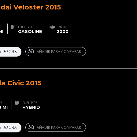
dai Veloster 2015
GE
FUEL TYPE
ENGINE
MI
GASOLINE
2000
153093
AÑADIR PARA COMPARAR
#
a Civic 2015
GE
FUEL TYPE
 MI
HYBRID
153093
AÑADIR PARA COMPARAR
#