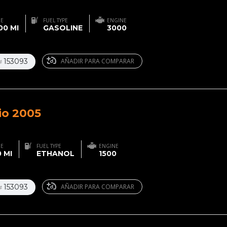
GE
FUEL TYPE
ENGINE
00 MI
GASOLINE
3000
153093
AÑADIR PARA COMPARAR
#
io 2005
GE
FUEL TYPE
ENGINE
 MI
ETHANOL
1500
153093
AÑADIR PARA COMPARAR
#