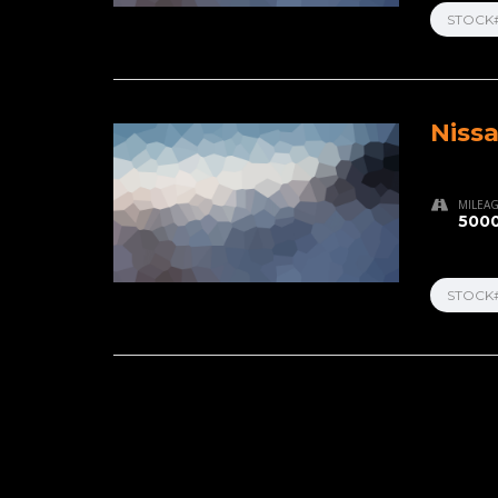
STOCK
Niss
MILEA
5000
STOCK