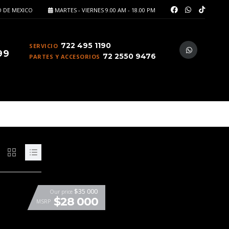
 DE MEXICO
MARTES - VIERNES 9.00 AM - 18.00 PM
722 495 1190
SERVICIO
99
72 2550 9476
PARTES Y ACCESORIOS
$35 000
Our price
$28 000
MSRP