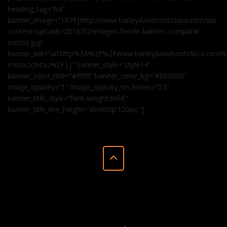
heading_tag=”h4″
banner_image=”1979|http://www.harleydavidsontoluca.com/wp-
content/uploads/2016/02/imagen-fondo-banner-comparar-
motos.jpg”
banner_link=”url:http%3A%2F%2Fwww.harleydavidsontoluca.com
motocicletas%2F||” banner_style=”style14″
banner_color_title=”#ffffff” banner_color_bg=”#000000″
image_opacity=”1″ image_opacity_on_hover=”0.5″
banner_title_style=”font-weight:bold;”
banner_title_line_height=”desktop:120px;”]