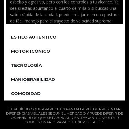
esbelto y agresivo, pero con los controles a tu alcance. Ya
sea si estás apuntando al cuarto de milla o si buscas una
salida rápida de la ciudad, puedes relajarte en una postura
de fácil manejo para el trayecto de velocidad suprema.
ESTILO AUTÉNTICO
MOTOR ICÓNICO
TECNOLOGÍA
MANIOBRABILIDAD
COMODIDAD
EL VEHÍCULO QUE APARECE EN PANTALLA PUEDE PRESENTAR
DIFERENCIAS VISUALES SEGÚN EL MERCADO Y PUEDE DIFERIR DE
LOS VEHÍCULOS QUE SE FABRICAN Y ENTREGAN. CONSULTA TU
CONCESIONARIO PARA OBTENER DETALLES.