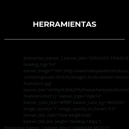
HERRAMIENTAS
[interactive_banner_2 banner_title=”SERVICIOS FINANCI
heading_tag=”h4″
banner_image=”1981|http://www.harleydavidsontoluca
content/uploads/2016/02/imagen-fondo-banner-servicio
financieros.jpg”
banner_link=”url:http%3A%2F%2Fwww.harleydavidsontol
financieros%2F||” banner_style=”style14″
banner_color_title=”#ffffff” banner_color_bg=”#000000″
image_opacity=”1″ image_opacity_on_hover=”0.5″
banner_title_style=”font-weight:bold;”
banner_title_line_height=”desktop:120px;”]
[interactive_banner_2 banner_title=”COMPARAR MOTOS”