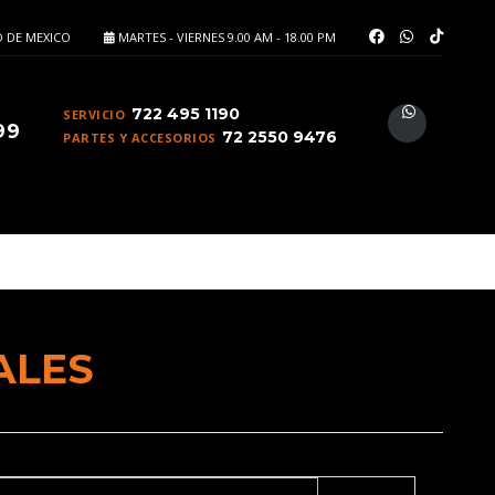
 DE MEXICO
MARTES - VIERNES 9.00 AM - 18.00 PM
722 495 1190
SERVICIO
99
72 2550 9476
PARTES Y ACCESORIOS
TEMA INFOTAINMENT TOTALMENTE NUEVO BOOM!™
 UN LARGO TIEMPO.
ALES