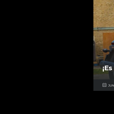
¡Es
JUN