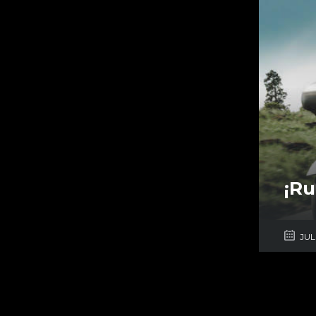
¡Ru
JUL