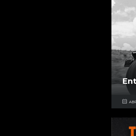
Ent
ABR