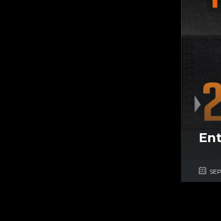
Ent
SEP