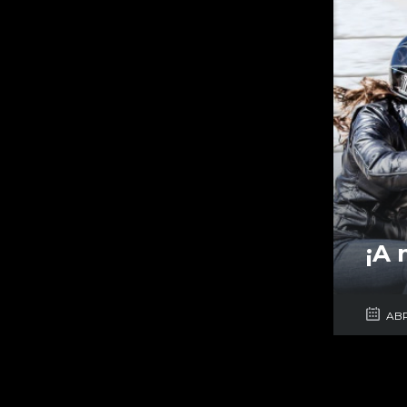
¡A 
ABR