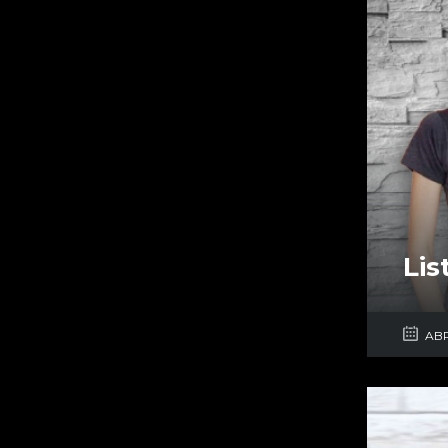
Lis
ABR