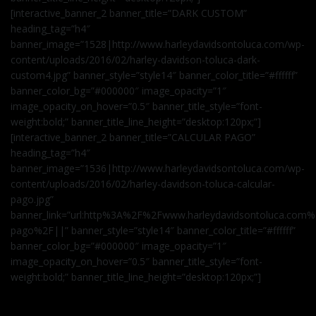
[interactive_banner_2 banner_title=”DARK CUSTOM”
heading_tag=”h4″
banner_image=”1528|http://www.harleydavidsontoluca.com/wp-
content/uploads/2016/02/harley-davidson-toluca-dark-
custom4.jpg” banner_style=”style14″ banner_color_title=”#ffffff”
banner_color_bg=”#000000″ image_opacity=”1″
image_opacity_on_hover=”0.5″ banner_title_style=”font-
weight:bold;” banner_title_line_height=”desktop:120px;”]
[interactive_banner_2 banner_title=”CALCULAR PAGO”
heading_tag=”h4″
banner_image=”1536|http://www.harleydavidsontoluca.com/wp-
content/uploads/2016/02/harley-davidson-toluca-calcular-
pago.jpg”
banner_link=”url:http%3A%2F%2Fwww.harleydavidsontoluca.com%2
pago%2F||” banner_style=”style14″ banner_color_title=”#ffffff”
banner_color_bg=”#000000″ image_opacity=”1″
image_opacity_on_hover=”0.5″ banner_title_style=”font-
weight:bold;” banner_title_line_height=”desktop:120px;”]