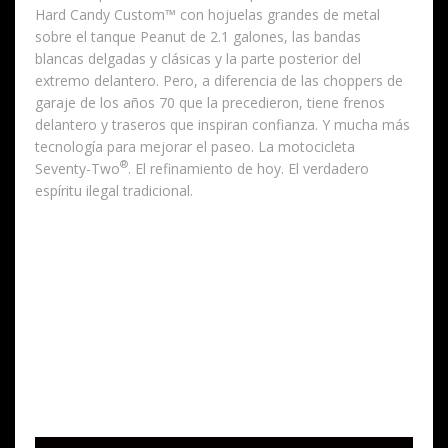
Hard Candy Custom™ con hojuelas grandes de metal
sobre el tanque Peanut de 2.1 galones, las bandas
blancas delgadas y clásicas y la parte posterior del
extremo delantero. Pero, a diferencia de las choppers de
garaje de los años 70 que la precedieron, tiene frenos
delantero y traseros que inspiran confianza. Y mucha más
tecnología para mejorar el paseo. La motocicleta
®
Seventy-Two
. El refinamiento de hoy. El verdadero
espíritu ilegal tradicional.