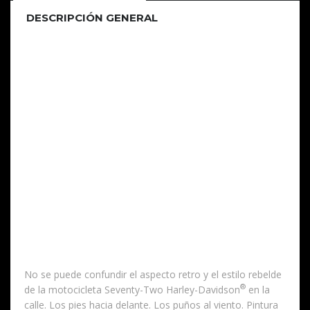
DESCRIPCIÓN GENERAL
Hay cosas de su pasado
que debes saber.
No se puede confundir el aspecto retro y el estilo rebelde
®
de la motocicleta Seventy-Two Harley-Davidson
en la
calle. Los pies hacia delante. Los puños al viento. Pintura