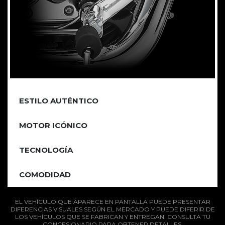
ESTILO AUTÉNTICO
MOTOR ICÓNICO
TECNOLOGÍA
COMODIDAD
EL VEHÍCULO QUE APARECE EN PANTALLA PUEDE PRESENTAR
DIFERENCIAS VISUALES SEGÚN EL MERCADO Y PUEDE DIFERIR DE
LOS VEHÍCULOS QUE SE FABRICAN Y ENTREGAN. CONSULTA TU
CONCESIONARIO PARA OBTENER DETALLES.