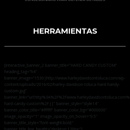
HERRAMIENTAS
[interactive_banner_2 banner_title=”HARD CANDY CUSTOM”
heading_tag=”h4″
banner_image=”1530|http://www.harleydavidsontoluca.com/wp-
content/uploads/2016/02/harley-davidson-toluca-hard-handy-
custom.jpg”
banner_link=”url:http%3A%2F%2Fwww.harleydavidsontoluca.com%
hard-candy-custom%2F||” banner_style=”style14″
banner_color_title=”#ffffff” banner_color_bg=”#000000″
image_opacity=”1″ image_opacity_on_hover=”0.5″
banner_title_style=”font-weight:bold;”
banner_title_line_height=”desktop:120px;”]