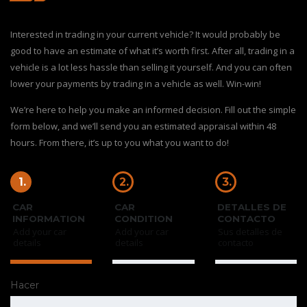
Interested in trading in your current vehicle? It would probably be
good to have an estimate of what it’s worth first. After all, trading in a
vehicle is a lot less hassle than selling it yourself. And you can often
lower your payments by trading in a vehicle as well. Win-win!
We’re here to help you make an informed decision. Fill out the simple
form below, and we’ll send you an estimated appraisal within 48
hours. From there, it’s up to you what you want to do!
1.
2.
3.
CAR
CAR
DETALLES DE
INFORMATION
CONDITION
CONTACTO
Add your car
Add your car
Sus detalles de
details
details
contacto
Hacer