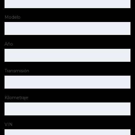
Modelo
Año
Transmisión
Kilometraje
VIN