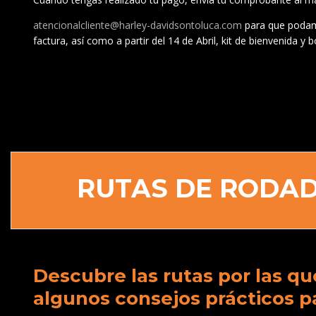
atencionalcliente@harley-davidsontoluca.com
para que podam
factura, así como a partir del 14 de Abril, kit de bienvenida y b
RUTAS DE RODA
Descubre las rutas por las q
algunos consejos prácticos pa