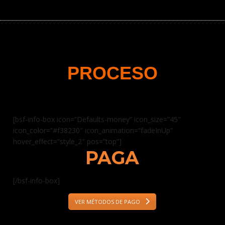
PROCESO
[bsf-info-box icon=”Defaults-money” icon_size=”45″
icon_color=”#f38230″ icon_animation=”fadeInUp”
hover_effect=”style_2″ pos=”top”]
PAGA
[/bsf-info-box]
VER MÉTODOS DE PAGO