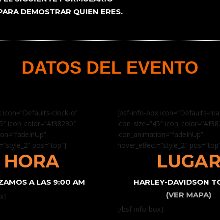
 PARA DEMOSTRAR QUIEN ERES.
DATOS DEL EVENTO
x icon=”Defaults-clock-o”
[bsf-info-box icon=”Defaults-m
5″ icon_color=”#f38230″
icon_size=”45″ icon_color=”#f3
ion=”fadeInUp”
icon_animation=”fadeInUp”
=”style_2″ pos=”top”]
hover_effect=”style_2″ pos=”top
HORA
LUGA
ZAMOS A LAS 9:00 AM
HARLEY-DAVIDSON T
(VER MAPA)
x]
[/bsf-info-box]