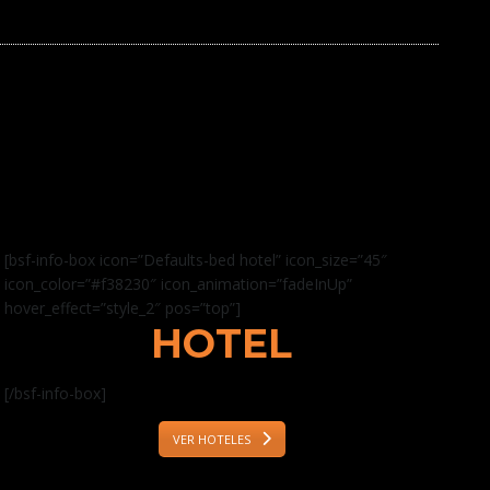
[bsf-info-box icon=”Defaults-bed hotel” icon_size=”45″
icon_color=”#f38230″ icon_animation=”fadeInUp”
hover_effect=”style_2″ pos=”top”]
HOTEL
[/bsf-info-box]
VER HOTELES