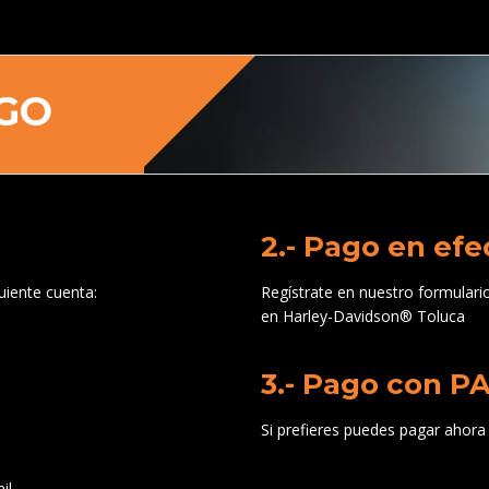
GO
2.- Pago en efe
uiente cuenta:
Regístrate en nuestro formulari
en Harley-Davidson® Toluca
3.- Pago con P
Si prefieres puedes pagar ahora
il