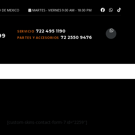
 DE MEXICO
MARTES - VIERNES 9.00 AM - 18.00 PM
722 495 1190
SERVICIO
99
72 2550 9476
PARTES Y ACCESORIOS
[custom-skins-contact-form-7 id=”2259″]