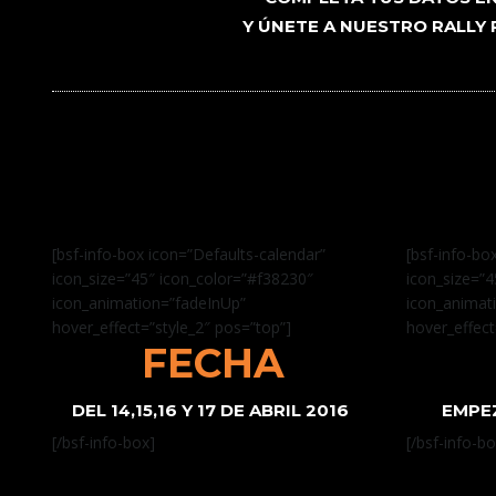
Y ÚNETE A NUESTRO RALLY
[bsf-info-box icon=”Defaults-calendar”
[bsf-info-bo
icon_size=”45″ icon_color=”#f38230″
icon_size=”4
icon_animation=”fadeInUp”
icon_animat
hover_effect=”style_2″ pos=”top”]
hover_effect
FECHA
DEL 14,15,16 Y 17 DE ABRIL 2016
EMPE
[/bsf-info-box]
[/bsf-info-bo