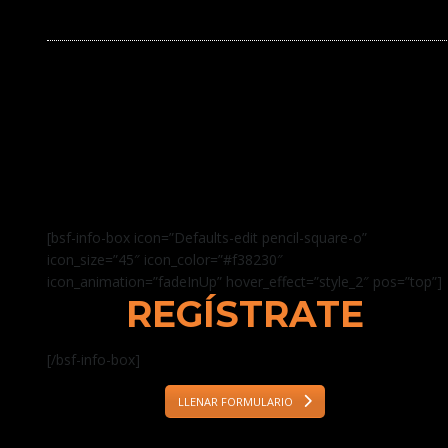
[bsf-info-box icon=”Defaults-edit pencil-square-o”
icon_size=”45″ icon_color=”#f38230″
icon_animation=”fadeInUp” hover_effect=”style_2″ pos=”top”]
REGÍSTRATE
[/bsf-info-box]
LLENAR FORMULARIO