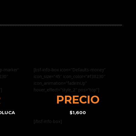
ap-marker”
[bsf-info-box icon=”Defaults-money”
8230″
icon_size=”45″ icon_color=”#f38230″
icon_animation=”fadeInUp”
”]
hover_effect=”style_2″ pos=”top”]
R
PRECIO
OLUCA
$1,600
[/bsf-info-box]