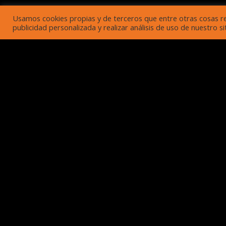
Usamos cookies propias y de terceros que entre otras cosas r
publicidad personalizada y realizar análisis de uso de nuestro 
UBICACIÓN
Harley-Davidson Toluca
Carretera Federal Mexico Toluca Km 43.5, Col.
Ortiz Rubio.Ocoyoacac, Edo de Mex. C.P.52740
Tel:
7282857199
Encuéntranos
Horario de 
Martes - Vier