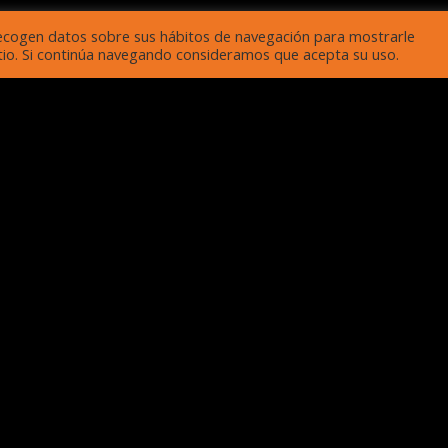
ecogen datos sobre sus hábitos de navegación para mostrarle
sitio. Si continúa navegando consideramos que acepta su uso.
REDES SOCIALES
VENTAS
Horario de Ventas
Martes - Viernes:
09:00 AM - 18:00 
Sabado:
10:00 AM - 17:00 PM
Domingo:
10:00 AM - 14:00 PM
Lunes:
Cerrado
REGISTRARSE
MG y P&A
Nombre
nes:
09:00 AM - 18:00 PM