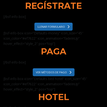
REGÍSTRATE
[/bsf-info-box]
LLENAR FORMULARIO
[bsf-info-box icon=”Defaults-money” icon_size=”45″
icon_color=”#ef7622″ icon_animation=”fadeInUp”
hover_effect=”style_2″ pos=”top”]
PAGA
[/bsf-info-box]
VER MÉTODOS DE PAGO
[bsf-info-box icon=”Defaults-bed hotel” icon_size=”45″
icon_color=”#ef7622″ icon_animation=”fadeInUp”
hover_effect=”style_2″ pos=”top”]
HOTEL