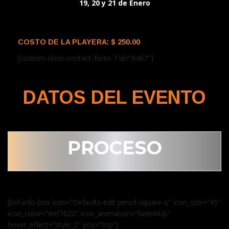
19, 20 y 21 de Enero
COSTO DE LA PLAYERA: $ 250.00
[custom-skins-contact-form-7 id=”9487″]
DATOS DEL EVENTO
PROCESO
[bsf-info-box icon=”Defaults-edit pencil-square-o” icon_size=”45″
icon_color=”#ef7622″ icon_animation=”fadeInUp”
hover_effect=”style_2″ pos=”top”]