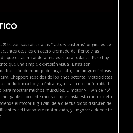
TICO
a® trazan sus raíces a las “factory customs” originales de
ctantes detalles en acero cromado del frente y las
de que estás mirando a una escultura rodante. Pero hay
nto que una simple expresión visual. Estas son
na tradición de manejo de larga data, con un gran énfasis
erra. Choppers rebeldes de los años setenta. Motocicletas
a conducir mucho y la única regla era la no conformidad.
ñado para mostrar muchos músculos. El motor V-Twin de 45°
 Es innegable el potente mensaje que envía esta motocicleta.
nciende el motor Big Twin, deja que tus oídos disfruten de
ificantes del transporte motorizado, y luego ve a donde te
d.