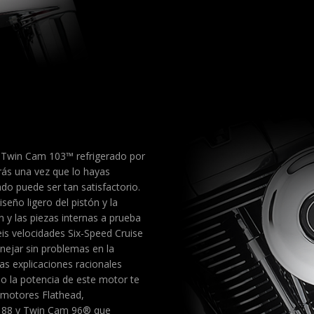
r Twin Cam 103™ refrigerado por
erás una vez que lo hayas
o puede ser tan satisfactorio.
seño ligero del pistón y la
n y las piezas internas a prueba
eis velocidades Six-Speed Cruise
ejar sin problemas en la
as explicaciones racionales
do la potencia de este motor te
s motores Flathead,
 88 y Twin Cam 96® que