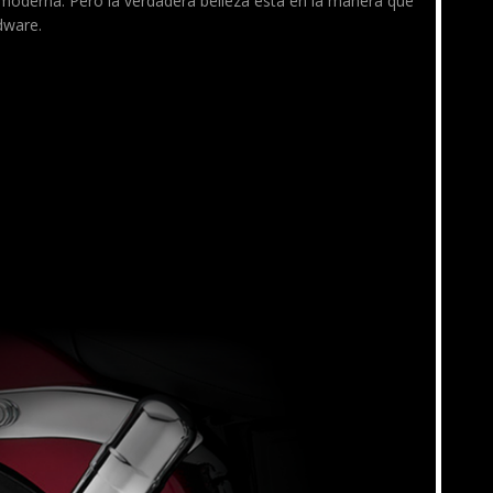
moderna. Pero la verdadera belleza está en la manera que
dware.