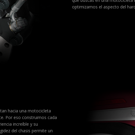
que buscas en una motocicleta 
optimizamos el aspecto del har
itan hacia una motocicleta
te. Por eso construimos cada
iencia increíble y su
igidez del chasis permite un