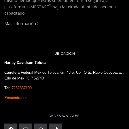
mismo tiempo que estás sujetado en forma segura a la
™
plataforma JUMPSTART
bajo la mirada atenta del personal
capacitado.
Más información >
UBICACIÓN
Harley-Davidson Toluca
Carretera Federal Mexico Toluca Km 43.5, Col. Ortiz Rubio.Ocoyoacac,
Edo de Mex. C.P.52740
Tel:
7282857199
Encuéntranos
REDES SOCIALES