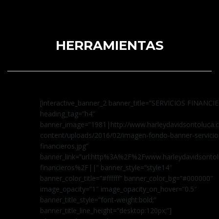
HERRAMIENTAS
[interactive_banner_2 banner_title=”SERVICIOS FINANCI
heading_tag=”h4″
banner_image=”1981|http://www.harleydavidsontoluca
content/uploads/2016/02/imagen-fondo-banner-servicio
financieros.jpg”
banner_link=”url:http%3A%2F%2Fwww.harleydavidsontol
financieros%2F||” banner_style=”style14″
banner_color_title=”#ffffff” banner_color_bg=”#000000″
image_opacity=”1″ image_opacity_on_hover=”0.5″
banner_title_style=”font-weight:bold;”
banner_title_line_height=”desktop:120px;”]