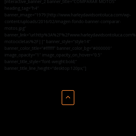
[interactive_banner_2 banner_title=”COMPARAR MOTOS”
heading_tag=”h4″
banner_image=”1979|http://www.harleydavidsontoluca.com/wp-
content/uploads/2016/02/imagen-fondo-banner-comparar-
motos.jpg”
banner_link=”url:http%3A%2F%2Fwww.harleydavidsontoluca.com
motocicletas%2F||” banner_style=”style14″
banner_color_title=”#ffffff” banner_color_bg=”#000000″
image_opacity=”1″ image_opacity_on_hover=”0.5″
banner_title_style=”font-weight:bold;”
banner_title_line_height=”desktop:120px;”]