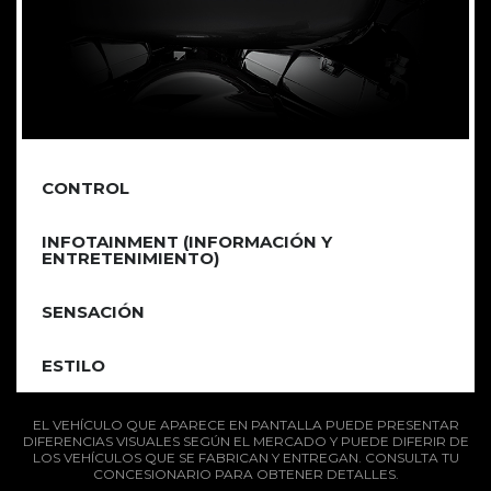
CONTROL
INFOTAINMENT (INFORMACIÓN Y
ENTRETENIMIENTO)
SENSACIÓN
ESTILO
EL VEHÍCULO QUE APARECE EN PANTALLA PUEDE PRESENTAR
DIFERENCIAS VISUALES SEGÚN EL MERCADO Y PUEDE DIFERIR DE
LOS VEHÍCULOS QUE SE FABRICAN Y ENTREGAN. CONSULTA TU
CONCESIONARIO PARA OBTENER DETALLES.