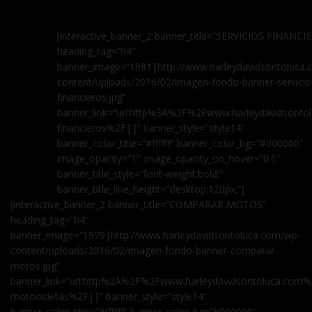
[interactive_banner_2 banner_title=”SERVICIOS FINANCI
heading_tag=”h4″
banner_image=”1981|http://www.harleydavidsontoluca
content/uploads/2016/02/imagen-fondo-banner-servicio
financieros.jpg”
banner_link=”url:http%3A%2F%2Fwww.harleydavidsontol
financieros%2F||” banner_style=”style14″
banner_color_title=”#ffffff” banner_color_bg=”#000000″
image_opacity=”1″ image_opacity_on_hover=”0.5″
banner_title_style=”font-weight:bold;”
banner_title_line_height=”desktop:120px;”]
[interactive_banner_2 banner_title=”COMPARAR MOTOS”
heading_tag=”h4″
banner_image=”1979|http://www.harleydavidsontoluca.com/wp-
content/uploads/2016/02/imagen-fondo-banner-comparar-
motos.jpg”
banner_link=”url:http%3A%2F%2Fwww.harleydavidsontoluca.com
motocicletas%2F||” banner_style=”style14″
banner_color_title=”#ffffff” banner_color_bg=”#000000″