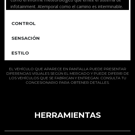
infotainment. Atemporal como el camino es interminable.
CONTROL
SENSACIÓN
ESTILO
EL VEHÍCULO QUE APARECE EN PANTALLA PUEDE PRESENTAR
DIFERENCIAS VISUALES SEGÚN EL MERCADO Y PUEDE DIFERIR DE
LOS VEHÍCULOS QUE SE FABRICAN Y ENTREGAN. CONSULTA TU
CONCESIONARIO PARA OBTENER DETALLES.
HERRAMIENTAS