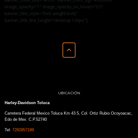
image_opacity=”1″ image_opacity_on_hover=”0.5″
banner_title_style=”font-weight:bold;”
banner_title_line_height=”desktop:120px;”]
UBICACIÓN
Harley-Davidson Toluca
Carretera Federal Mexico Toluca Km 43.5, Col. Ortiz Rubio.Ocoyoacac,
Edo de Mex. C.P.52740
Tel:
7282857199