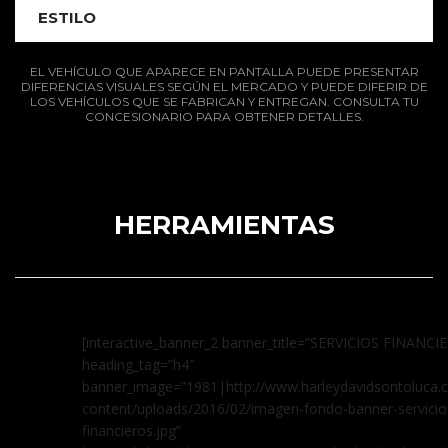
ESTILO
EL VEHÍCULO QUE APARECE EN PANTALLA PUEDE PRESENTAR
DIFERENCIAS VISUALES SEGÚN EL MERCADO Y PUEDE DIFERIR DE
LOS VEHÍCULOS QUE SE FABRICAN Y ENTREGAN. CONSULTA TU
CONCESIONARIO PARA OBTENER DETALLES.
HERRAMIENTAS
[interactive_banner_2 banner_title=”SERVICIOS FINANCI
heading_tag=”h4″
banner_image=”1981|http://www.harleydavidsontoluca
content/uploads/2016/02/imagen-fondo-banner-servicio
financieros.jpg”