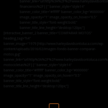
banner_link=”url:http%3A%2F%2Fwww.harleydavidsontol
financieros%2F||” banner_style=”style14″
banner_color_title=”#ffffff” banner_color_bg=”#000000″
image_opacity=”1″ image_opacity_on_hover=”0.5″
banner_title_style=”font-weight:bold;”
banner_title_line_height=”desktop:120px;”]
[interactive_banner_2 banner_title=”COMPARAR MOTOS”
heading_tag=”h4″
banner_image=”1979|http://www.harleydavidsontoluca.com/wp-
content/uploads/2016/02/imagen-fondo-banner-comparar-
motos.jpg”
banner_link=”url:http%3A%2F%2Fwww.harleydavidsontoluca.com
motocicletas%2F||” banner_style=”style14″
banner_color_title=”#ffffff” banner_color_bg=”#000000″
image_opacity=”1″ image_opacity_on_hover=”0.5″
banner_title_style=”font-weight:bold;”
banner_title_line_height=”desktop:120px;”]