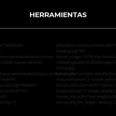
HERRAMIENTAS
tle=”SERVICIOS
[interactive_banner_2 banner_tit
″
heading_tag=”h4″
.harleydavidsontoluca.com/wp-
banner_image=”1979|http://www.ha
n-fondo-banner-servicios-
content/uploads/2016/02/imagen-
motos.jpg”
Fwww.harleydavidsontoluca.com%2Fservicios-
banner_link=”url:http%3A%2F%2Fw
=”style14″
motocicletas%2F||” banner_style=”
nner_color_bg=”#000000″
banner_color_title=”#ffffff” banner
ty_on_hover=”0.5″
image_opacity=”1″ image_opacity_o
old;”
banner_title_style=”font-weight:bold
p:120px;”]
banner_title_line_height=”desktop:1