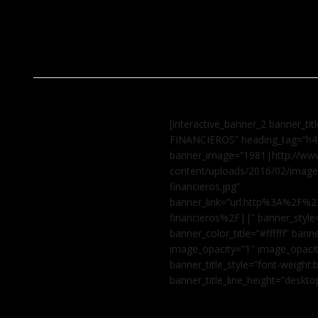
[interactive_banner_2 banner_ti
FINANCIEROS” heading_tag=”h4
banner_image=”1981|http://www
content/uploads/2016/02/image
financieros.jpg”
banner_link=”url:http%3A%2F%2
financieros%2F||” banner_style
banner_color_title=”#ffffff” ba
image_opacity=”1″ image_opaci
banner_title_style=”font-weight:b
banner_title_line_height=”deskto