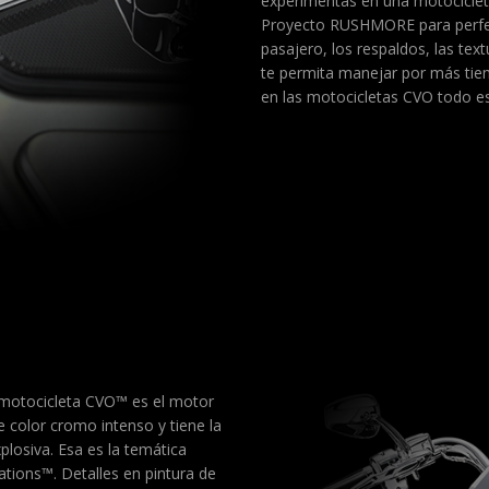
experimentas en una motocicleta
Proyecto RUSHMORE para perfecc
pasajero, los respaldos, las tex
te permita manejar por más tie
en las motocicletas CVO todo e
 motocicleta CVO™ es el motor
 color cromo intenso y tiene la
xplosiva. Esa es la temática
ations™. Detalles en pintura de