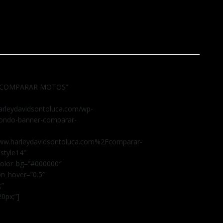
le=”COMPARAR MOTOS”
rleydavidsontoluca.com/wp-
fondo-banner-comparar-
ww.harleydavidsontoluca.com%2Fcomparar-
style14″
_color_bg=”#000000″
n_hover=”0.5″
;”
20px;”]