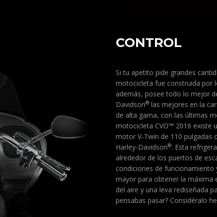
CONTROL
Si tu apetito pide grandes canti
motocicleta fue construida por 
además, posee todo lo mejor de
®
Davidson
las mejores en la car
de alta gama, con las últimas 
motocicleta CVO™ 2016 existe un
motor V-Twin de 110 pulgadas cú
®
Harley-Davidson
. Esta refrige
alrededor de los puertos de esc
condiciones de funcionamiento 
mayor para obtener la máxima ef
del aire y una leva rediseñada p
pensabas pasar? Considéralo he